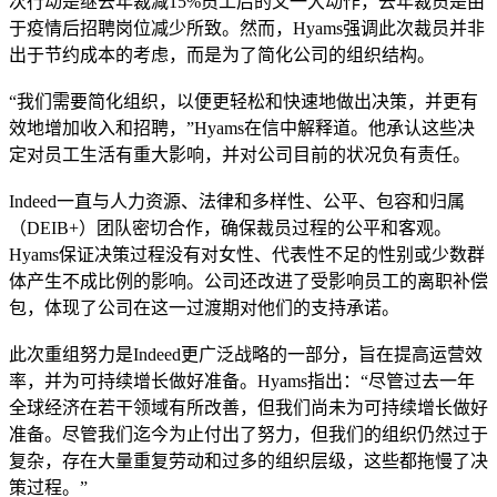
次行动是继去年裁减15%员工后的又一大动作，去年裁员是由
于疫情后招聘岗位减少所致。然而，Hyams强调此次裁员并非
出于节约成本的考虑，而是为了简化公司的组织结构。
“我们需要简化组织，以便更轻松和快速地做出决策，并更有
效地增加收入和招聘，”Hyams在信中解释道。他承认这些决
定对员工生活有重大影响，并对公司目前的状况负有责任。
Indeed一直与人力资源、法律和多样性、公平、包容和归属
（DEIB+）团队密切合作，确保裁员过程的公平和客观。
Hyams保证决策过程没有对女性、代表性不足的性别或少数群
体产生不成比例的影响。公司还改进了受影响员工的离职补偿
包，体现了公司在这一过渡期对他们的支持承诺。
此次重组努力是Indeed更广泛战略的一部分，旨在提高运营效
率，并为可持续增长做好准备。Hyams指出：“尽管过去一年
全球经济在若干领域有所改善，但我们尚未为可持续增长做好
准备。尽管我们迄今为止付出了努力，但我们的组织仍然过于
复杂，存在大量重复劳动和过多的组织层级，这些都拖慢了决
策过程。”