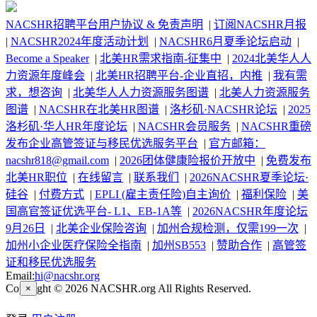
NACSHR招聘平台用户协议 & 免责声明
|
订阅NACSHR月报
|
NACSHR2024年度活动计划
|
NACSHR6月夏季论坛启动
|
Become a Speaker
|
北美HR需求指南-征集中
|
2024北美华人人
力资源年度峰会
|
北美HR招聘平台-企业直招，内推
|
我有需
求，想咨询
|
北美华人人力资源服务图谱
|
北美人力资源服务
图谱
|
NACSHR在北美HR图谱
|
洛杉矶·NACSHR论坛
|
2025
洛杉矶·华人HR年度论坛
|
NACSHR会员服务
|
NACSHR重磅
发布企业高管签证与移民优选服务平台
|
官方邮箱：
nacshr818@gmail.com
|
2026团体健康险报价开放中
|
免费发布
北美HR职位
|
在线留言
|
联系我们
|
2026NACSHR夏季论坛·
硅谷
|
付费方式
|
EPLI (雇主责任险)自主询价
|
福利保险
|
美
国高官签证优选平台- L1、EB-1A等
|
2026NACSHR年度论坛
9月26日
|
北美企业保险咨询
|
加州合规检测，仅需199一次
|
加州小企业医疗保险全指南
|
加州SB553
|
赞助合作
|
高管签
证和移民优选服务
Email:
hi@nacshr.org
Copyright © 2026 NACSHR.org All Rights Reserved.
×