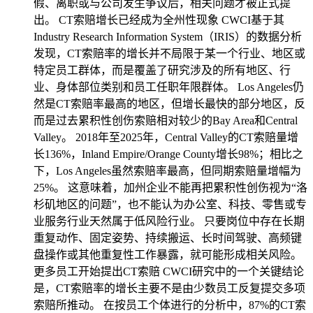
假、离职或与公司发生争议后，相关问题才被正式提
出。 CT索赔增长已经成为全州性现象 CWCI基于其
Industry Research Information System（IRIS）的数据分析
发现，CT索赔率的增长并不局限于某一个行业、地区或
特定员工群体，而是覆盖了研究涉及的所有地区、行
业、身体部位类别和员工任职年限群体。 Los Angeles仍
然是CT索赔率最高的地区，但增长最快的部分地区，反
而是过去累积性创伤索赔相对较少的Bay Area和Central
Valley。 2018年至2025年，Central Valley的CT索赔量增
长136%，Inland Empire/Orange County增长98%；相比之
下，Los Angeles虽然索赔率最高，但同期索赔量增幅为
25%。 这意味着，加州企业不能再把累积性创伤视为“洛
杉矶地区的问题”，也不能认为办公室、科技、零售或专
业服务行业天然属于低风险行业。 只要岗位中存在长期
重复动作、固定姿势、持续搬运、长时间驾驶、高频键
盘操作或其他重复性工作暴露，就可能形成相关风险。
更多员工开始提出CT索赔 CWCI研究中的一个关键结论
是，CT索赔率的增长主要不是由少数员工反复提交多项
索赔所推动。 在按员工个体进行的分析中，87%的CT索