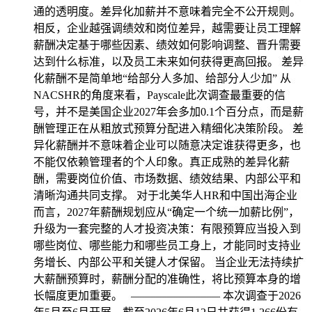
通的透明度。差异化加薪并不意味着完全不公开规则。
相反，企业越强调绩效和岗位差异，越需要让员工理解
薪酬决定基于哪些因素、绩效如何影响调整、晋升需要
达到什么标准，以及员工未来如何获得更高回报。 差异
化薪酬不是简单地“给部分人多加、给部分人少加” 从
NACSHR的角度来看，Payscale此次调查最重要的信
号，并不是美国企业2027年会多加0.1个百分点，而是薪
酬管理正在从粗放式预算分配进入精细化决策阶段。 差
异化薪酬并不意味着企业可以随意决定谁获得更多，也
不能仅依赖管理者的个人印象。真正成熟的差异化薪
酬，需要岗位价值、市场数据、绩效结果、内部公平和
清晰沟通共同支撑。 对于北美华人HR和中国出海企业
而言，2027年薪酬规划应从“确定一个统一加薪比例”，
升级为一套完整的人才投资决策：有限预算应当投入到
哪些岗位、哪些能力和哪些员工身上，才能同时支持业
务增长、内部公平和关键人才保留。 当企业无法持续扩
大薪酬预算时，薪酬分配的准确性，将比预算本身的增
长幅度更加重要。 ———————— 本次调查于2026