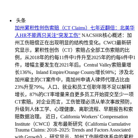
头条
加州累积性创伤索赔（CT Claims）七年近翻倍：北美华
人HR不能再只关注“突发工伤”
NACSHR核心概述：加
州工伤赔偿正在出现明显的结构性变化。CWCI最新研
究显示，累积性创伤（CT）索赔占全部工伤索赔的比
例，从2018年的约每11件中1件升至2025年的约每6件中1
件，增幅主要发生在2021年后。Central Valley索赔量增
长136%，Inland Empire/Orange County增长98%；涉及北
加州雇主的CT案件中，南加州申请人律师代理占比由
23%升至79%。人口、就业和员工任职年限不足以解释
增长，87%的CT率增量来自更多员工开始提交至少一项
CT索赔。对企业而言，工伤管理必须从单次事故预防，
升级到人体工学、心理健康、离职流程、早期报告和索
赔数据治理。 近日，California Workers’ Compensation
Institute（CWCI）发布最新研究《California Cumulative
Trauma Claims: 2018–2025: Trends and Factors Associated
with Growth》。研究显示，加州工伤赔偿体系中的累积