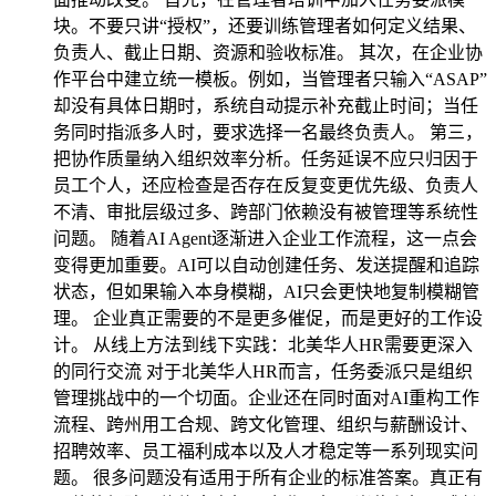
块。不要只讲“授权”，还要训练管理者如何定义结果、
负责人、截止日期、资源和验收标准。 其次，在企业协
作平台中建立统一模板。例如，当管理者只输入“ASAP”
却没有具体日期时，系统自动提示补充截止时间；当任
务同时指派多人时，要求选择一名最终负责人。 第三，
把协作质量纳入组织效率分析。任务延误不应只归因于
员工个人，还应检查是否存在反复变更优先级、负责人
不清、审批层级过多、跨部门依赖没有被管理等系统性
问题。 随着AI Agent逐渐进入企业工作流程，这一点会
变得更加重要。AI可以自动创建任务、发送提醒和追踪
状态，但如果输入本身模糊，AI只会更快地复制模糊管
理。 企业真正需要的不是更多催促，而是更好的工作设
计。 从线上方法到线下实践：北美华人HR需要更深入
的同行交流 对于北美华人HR而言，任务委派只是组织
管理挑战中的一个切面。企业还在同时面对AI重构工作
流程、跨州用工合规、跨文化管理、组织与薪酬设计、
招聘效率、员工福利成本以及人才稳定等一系列现实问
题。 很多问题没有适用于所有企业的标准答案。真正有