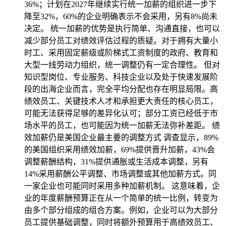
36%；计划在2027年继续实行统一加薪的组织进一步下
降至32%，60%的企业明确表示不会采用，另有8%尚未
决定。 统一加薪的优势是执行简单、沟通直接，也可以
减少部分员工对绩效评估过程的质疑。对于拥有大量小
时工、采用固定薪级或阶梯式工资制度的政府、教育和
大型一线劳动力组织，统一调整仍有一定合理性。 但对
知识型岗位、专业服务、科技企业以及处于快速发展阶
段的出海企业而言，完全平均分配也存在明显局限。高
绩效员工、关键技术人才和承担更大责任的核心员工，
可能无法获得足够的差异化认可；部分工资已经低于市
场水平的员工，也可能因为统一加薪无法弥补差距。 绩
效加薪仍是美国企业最主要的调整方式 调查显示，89%
的美国组织采用绩效加薪，69%提供晋升加薪，43%会
调整薪酬结构，31%提供通胀或生活成本调整，另有
14%采用薪酬公平调整、市场调整或其他加薪方式。同
一家企业也可能同时采用多种加薪机制。 这意味着，企
业的年度薪酬预算正在从一个简单的统一比例，转变为
由多个部分组成的组合方案。例如，企业可以为大部分
员工提供基础调整，同时将额外预算用于高绩效员工、