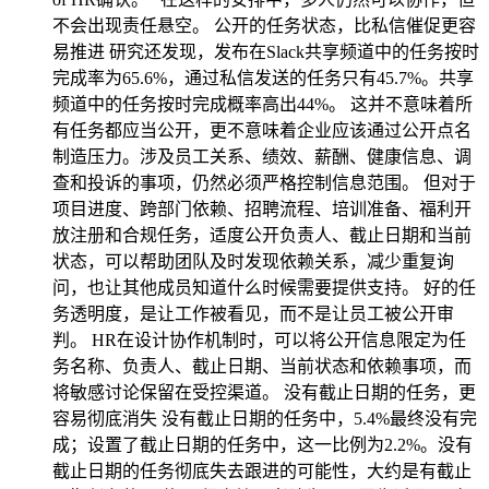
不会出现责任悬空。 公开的任务状态，比私信催促更容
易推进 研究还发现，发布在Slack共享频道中的任务按时
完成率为65.6%，通过私信发送的任务只有45.7%。共享
频道中的任务按时完成概率高出44%。 这并不意味着所
有任务都应当公开，更不意味着企业应该通过公开点名
制造压力。涉及员工关系、绩效、薪酬、健康信息、调
查和投诉的事项，仍然必须严格控制信息范围。 但对于
项目进度、跨部门依赖、招聘流程、培训准备、福利开
放注册和合规任务，适度公开负责人、截止日期和当前
状态，可以帮助团队及时发现依赖关系，减少重复询
问，也让其他成员知道什么时候需要提供支持。 好的任
务透明度，是让工作被看见，而不是让员工被公开审
判。 HR在设计协作机制时，可以将公开信息限定为任
务名称、负责人、截止日期、当前状态和依赖事项，而
将敏感讨论保留在受控渠道。 没有截止日期的任务，更
容易彻底消失 没有截止日期的任务中，5.4%最终没有完
成；设置了截止日期的任务中，这一比例为2.2%。没有
截止日期的任务彻底失去跟进的可能性，大约是有截止