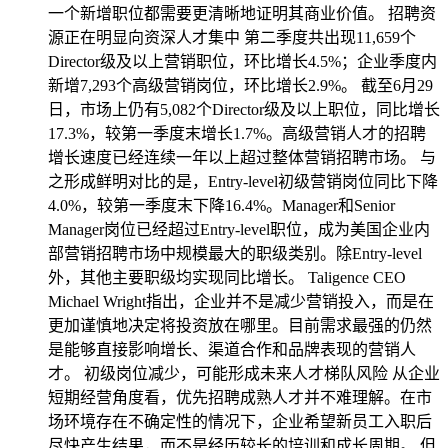
一个新增职位都需要更清晰地证明其商业价值。 招聘资
源正在明显向资深人才集中 第二季度共出现11,659个
Director级及以上营销职位，环比增长4.5%；企业季度内
新增7,293个高级营销岗位，环比增长2.9%。 截至6月29
日，市场上仍有5,082个Director级及以上职位，同比增长
17.3%，较第一季度末增长1.7%。高级营销人才的招聘
增长速度已经连续一年以上超过整体营销招聘市场。 与
之形成鲜明对比的是，Entry-level初级营销岗位同比下降
4.0%，较第一季度末下降16.4%。Manager和Senior
Manager岗位已经超过Entry-level职位，成为美国企业内
部营销招聘市场中规模最大的职级类别。除Entry-level
外，其他主要职级均实现同比增长。 Taligence CEO
Michael Wright指出，企业并不是减少营销投入，而是在
更加谨慎地决定将投资放在哪里。目前需求最强的仍然
是能够直接影响增长、渠道合作和品牌表现的营销人
才。 初级岗位减少，可能形成未来人才梯队风险 从企业
短期经营角度看，优先招聘成熟人才并不难理解。在市
场环境存在不确定性的情况下，企业希望新员工入职后
尽快产生结果，而不是经历较长的培训和成长周期。 但