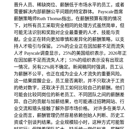
晋升人员、稀缺岗位、薪酬低于市场水平的员工，或者
需要解决内部薪酬公平问题的特定群体。 Payscale首席
薪酬策略师Ruth Thomas指出，在薪酬预算有限的情况
下，对所有员工采取完全相同的处理方式虽然简单，但
可能无法识别和奖励对企业最重要的人才、技能与贡
献。企业正在转向更加审慎和差异化的薪酬策略，以支
持人才吸引与保留。 25%的企业正在因加薪不足而流失
人才 Payscale调查显示，25%的美国组织表示，2026年正
在因加薪不足而流失人才；53%的组织表示没有出现这
一情况，另有22%尚不确定。新闻稿同时强调，员工认
为薪酬不公平，也正在成为企业人才流失的重要风险。
这一结果提醒企业，员工是否离职，并不只取决于工资
的绝对数字，还取决于员工如何比较自己的薪酬。他们
可能会比较同岗位的新老员工、不同团队之间的薪酬差
异、自己的贡献与加薪结果，也可能通过招聘网站、行
业交流和猎头接触了解外部市场价格。 对许多在美华人
企业而言，薪酬管理仍然容易依赖创始人判断、历史工
资或个别谈判结果。企业规模较小时，这种方式可能暂