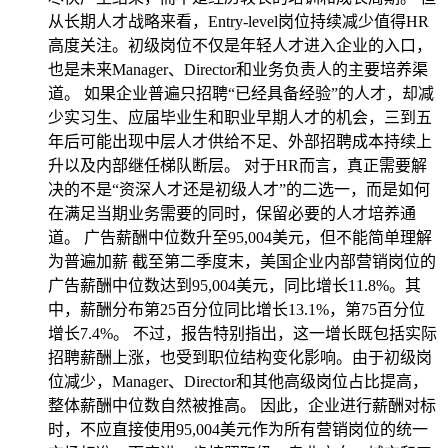
从长期人才战略来看，Entry-level岗位持续减少值得HR
高度关注。初级岗位不仅是年轻人才进入企业的入口，
也是未来Manager、Director和业务负责人的主要培养渠
道。 如果企业普遍只招聘“已经具备经验”的人才，却减
少实习生、应届毕业生和职业早期人才的机会，三到五
年后可能出现中层人才供给不足、外部招聘成本持续上
升以及内部继任梯队断层。 对于HR而言，真正需要解
决的不是“资深人才还是初级人才”的二选一，而是如何
在满足当期业务需要的同时，保留必要的人才培养通
道。 广告薪酬中位数升至95,004美元，但不能简单理解
为普遍加薪 截至第二季度末，美国企业内部营销岗位的
广告薪酬中位数达到95,004美元，同比增长11.8%。其
中，薪酬分布第25百分位同比增长13.1%，第75百分位
增长7.4%。 不过，报告特别指出，这一增长既包括实际
招聘薪酬上涨，也受到职位结构变化影响。由于初级岗
位减少，Manager、Director和其他高级岗位占比提高，
整体薪酬中位数自然被推高。 因此，企业进行薪酬对标
时，不应直接使用95,004美元作为所有营销岗位的统一