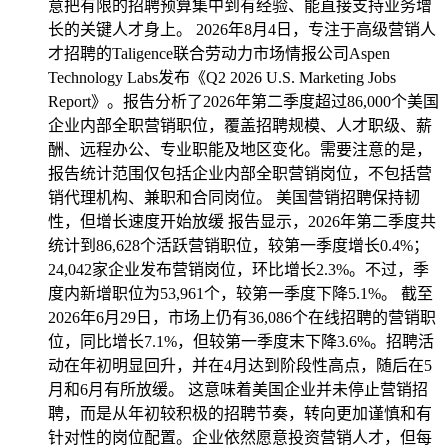
意把有限的招聘预算集中到有经验、能直接支持业务增
长的关键人才身上。 2026年8月4日，专注于高级营销人
才招聘的Taligence联合劳动力市场情报公司Aspen
Technology Labs发布《Q2 2026 U.S. Marketing Jobs
Report》。报告分析了2026年第二季度超过86,000个美国
企业内部全职营销职位，覆盖招聘规模、人才职级、薪
酬、远程办公、专业职能及地区变化。需要注意的是，
报告统计范围仅包括企业内部全职营销岗位，不包括营
销代理机构、兼职和合同岗位。 美国营销招聘保持韧
性，但增长速度开始放缓 报告显示，2026年第二季度共
统计到86,628个活跃营销职位，较第一季度增长0.4%；
24,042家企业发布营销岗位，环比增长2.3%。不过，季
度内新增职位为53,961个，较第一季度下降5.1%。 截至
2026年6月29日，市场上仍有36,086个在线招聘的营销职
位，同比增长7.1%，但较第一季度末下降3.6%。招聘活
动在年初明显回升，并在4月达到阶段性高点，随后在5
月和6月有所放缓。 这意味着美国企业并未停止营销招
聘，而是从年初较积极的招聘节奏，转向更加谨慎和有
针对性的岗位配置。企业依然愿意投资营销人才，但每