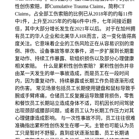
性创伤索赔，即Cumulative Trauma Claims，简称CT
Claims，占全部工伤索赔的比例已从2018年的约每11件
中1件，上升至2025年的约每6件中1件，七年间接近翻
倍，其中大部分增长发生在2021年以后。 对于在加州拥
有员工的华人企业和北美华人HR而言，这一变化值得高
度关注。它意味着企业的工伤风险正在从容易识别的滑
倒、摔伤、设备事故等单次事件，进一步扩展到长期重
复动作、持续工作暴露、软组织损伤以及部分心理健康
相关索赔。 什么是累积性创伤索赔？ 累积性创伤并非
由某一天发生的单一事故造成，而是员工在一段时间
内，因为重复动作、持续暴露或长期工作负荷逐渐形成
的伤害。 常见场景包括员工长期使用键盘和鼠标导致手
腕或手臂疼痛，仓储员工反复搬运导致腰背损伤，零售
和餐饮员工长期站立造成身体不适，司机因长时间驾驶
出现颈部或腰部问题，或者员工认为长期工作压力对其
心理健康造成影响。 与一次性事故不同，员工往往很难
准确指出累积性创伤发生在哪一天。主管也可能认为员
工只是暂时不舒服，直到症状逐渐加重、员工长期请