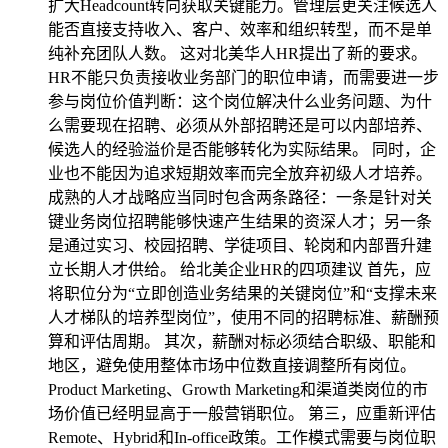
扩大Headcount转向获取关键能力。管理层更关注候选人
能否直接支持收入、客户、效率和组织转型，而不是单
纯补充团队人数。 这对北美华人HR提出了新的要求。
HR不能只负责接收业务部门的职位申请，而需要进一步
参与岗位价值判断：这个岗位解决什么业务问题、为什
么需要现在招聘、必须从外部招聘还是可以内部培养、
候选人的经验溢价是否能够转化为实际结果。 同时，企
业也不能因为追求短期效率而完全放弃初级人才培养。
成熟的人才战略应当同时包含两条路径：一条是针对关
键业务岗位招聘能够快速产生结果的资深人才；另一条
是通过实习、校园招聘、学徒项目、轮岗和内部晋升建
立长期人才供给。 给北美企业HR的四项建议 首先，应
将职位分为“立即创造业务结果的关键岗位”和“支撑未来
人才梯队的培养型岗位”，使用不同的招聘标准、薪酬预
算和评估周期。 其次，薪酬对标必须结合职级、职能和
地区，避免使用整体市场中位数直接调整所有岗位。
Product Marketing、Growth Marketing和渠道类岗位的市
场价值已经明显高于一般营销职位。 第三，应重新评估
Remote、Hybrid和In-office政策。工作模式需要与岗位职