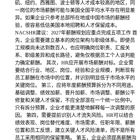
矶、纽约、西雅图、波士顿等人才成本较高的地区，同
一岗位的市场薪酬可能与美国全国平均水平存在明显差
异。如果企业只参考总部所在地或中国市场的薪酬经
验，很容易低估美国本地招聘和人才保留成本。
NACSHR建议：2027年薪酬规划应重点完成五项工作 首
先，企业需要建立基本的岗位架构与职级体系。即使员
工规模尚未达到数百人，也应明确岗位职责、汇报关
系、职级差异和成长路径，避免仅根据员工个人谈判能
力确定薪酬。 其次，HR应开展市场薪酬对标。企业需
要结合行业、地区、岗位、经验和企业规模，判断现有
员工薪酬在市场中的位置，并识别明显低于市场水平的
关键岗位。 第三，应将年度薪酬预算拆分为不同用途。
基础调整、绩效加薪、晋升加薪、市场调整、薪酬公平
修复和关键人才保留，不应全部混在一个统一比例中。
只有拆分预算，企业才能更清楚地解释每一次调整的原
因。 第四，需要提前识别人才流失风险。HR可以结合
绩效表现、岗位替代难度、市场需求、任职年限、薪酬
位置和员工反馈，建立关键人才风险清单，而不是所有
员工采用相同的保留策略。 第五，企业必须提高薪酬沟