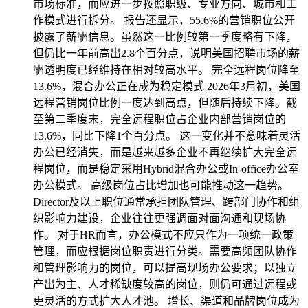
市场标准，而应进一步按照职级、专业方向、城市和工
作模式进行拆分。 报告还显示，55.6%的营销职位公开
披露了薪酬信息。虽然这一比例较第一季度略有下降，
但仍比一年前高出2.8个百分点，说明美国招聘市场的薪
酬透明度已经维持在相对较高水平。 完全远程岗位降至
13.6%，混合办公正在成为稳定模式 2026年3月初，美国
远程营销岗位比例一度达到高点，但随后持续下降。截
至第二季度末，完全远程职位占企业内部营销岗位的
13.6%，同比下降1个百分点。 这一变化并不意味着灵活
办公已经消失，而是越来越多企业不再继续扩大完全远
程岗位，而是稳定采用Hybrid混合办公或In-office办公室
办公模式。 高级岗位占比增加也可能推动这一趋势。
Director及以上职位通常承担团队管理、跨部门协作和组
织影响力建设，企业往往更强调面对面沟通和现场协
作。 对于HR而言，办公模式不应只作为一项统一政策
管理，而应根据岗位职责进行分类。需要高频团队协作
和管理影响力的岗位，可以提高现场办公要求；以独立
产出为主、人才稀缺度较高的岗位，则仍可通过远程或
更灵活的方式扩大人才池。 增长、渠道和品牌岗位成为