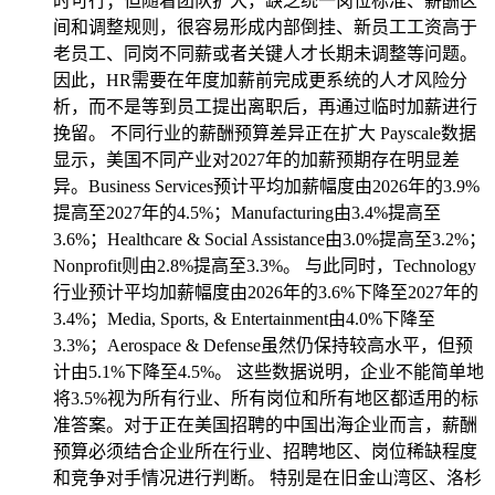
时可行；但随着团队扩大，缺乏统一岗位标准、薪酬区
间和调整规则，很容易形成内部倒挂、新员工工资高于
老员工、同岗不同薪或者关键人才长期未调整等问题。
因此，HR需要在年度加薪前完成更系统的人才风险分
析，而不是等到员工提出离职后，再通过临时加薪进行
挽留。 不同行业的薪酬预算差异正在扩大 Payscale数据
显示，美国不同产业对2027年的加薪预期存在明显差
异。Business Services预计平均加薪幅度由2026年的3.9%
提高至2027年的4.5%；Manufacturing由3.4%提高至
3.6%；Healthcare & Social Assistance由3.0%提高至3.2%；
Nonprofit则由2.8%提高至3.3%。 与此同时，Technology
行业预计平均加薪幅度由2026年的3.6%下降至2027年的
3.4%；Media, Sports, & Entertainment由4.0%下降至
3.3%；Aerospace & Defense虽然仍保持较高水平，但预
计由5.1%下降至4.5%。 这些数据说明，企业不能简单地
将3.5%视为所有行业、所有岗位和所有地区都适用的标
准答案。对于正在美国招聘的中国出海企业而言，薪酬
预算必须结合企业所在行业、招聘地区、岗位稀缺程度
和竞争对手情况进行判断。 特别是在旧金山湾区、洛杉