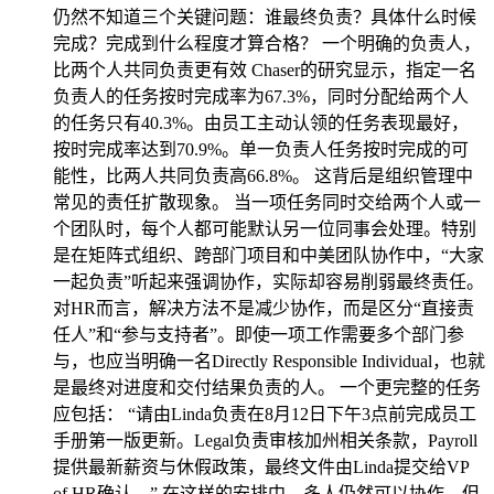
仍然不知道三个关键问题：谁最终负责？具体什么时候
完成？完成到什么程度才算合格？ 一个明确的负责人，
比两个人共同负责更有效 Chaser的研究显示，指定一名
负责人的任务按时完成率为67.3%，同时分配给两个人
的任务只有40.3%。由员工主动认领的任务表现最好，
按时完成率达到70.9%。单一负责人任务按时完成的可
能性，比两人共同负责高66.8%。 这背后是组织管理中
常见的责任扩散现象。 当一项任务同时交给两个人或一
个团队时，每个人都可能默认另一位同事会处理。特别
是在矩阵式组织、跨部门项目和中美团队协作中，“大家
一起负责”听起来强调协作，实际却容易削弱最终责任。
对HR而言，解决方法不是减少协作，而是区分“直接责
任人”和“参与支持者”。即使一项工作需要多个部门参
与，也应当明确一名Directly Responsible Individual，也就
是最终对进度和交付结果负责的人。 一个更完整的任务
应包括： “请由Linda负责在8月12日下午3点前完成员工
手册第一版更新。Legal负责审核加州相关条款，Payroll
提供最新薪资与休假政策，最终文件由Linda提交给VP
of HR确认。” 在这样的安排中，多人仍然可以协作，但