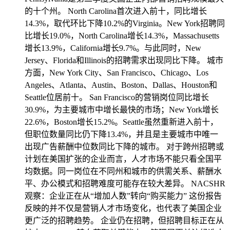
的十个州。 North Carolina首次进入前十，同比增长
14.3%，取代环比下降10.2%的Virginia。New York招聘同
比增长19.0%，North Carolina增长14.3%，Massachusetts
增长13.9%，California增长9.7%。与此同时，New
Jersey、Florida和Illinois的招聘需求出现同比下降。 城市
方面，New York City、San Francisco、Chicago、Los
Angeles、Atlanta、Austin、Boston、Dallas、Houston和
Seattle位居前十。 San Francisco的营销岗位同比增长
30.9%，为主要城市中增长最快的市场；New York增长
22.6%，Boston增长15.2%。Seattle虽然重新进入前十，
但职位数量同比仍下降13.4%，并且是主要城市中唯一
出现广告薪酬中位数同比下降的城市。 对于跨州招聘或
计划在美国扩张的企业而言，人才市场不能只看全国平
均数据。同一岗位在不同州和城市的供需关系、薪酬水
平、办公模式和招聘难度可能存在较大差异。 NACSHR
观察：企业正在从“增加人数”转向“购买能力” 这份报告
反映的并不仅是营销人才市场变化，也代表了美国企业
更广泛的招聘趋势。 企业仍在招聘，但招聘目标正在从