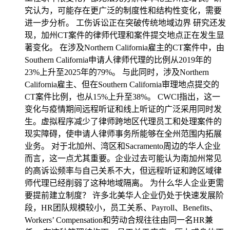
究认为，可能存在更广泛的制度性和结构性变化，需要
进一步分析。 工伤诉讼正在突破传统地域边界 研究还发
现，加州CT案件的律师代理和案件提交地点正在发生显
著变化。 在涉及Northern California雇主的CT案件中，由
Southern California申请人律师代理的比例从2019年的
23%上升至2025年的79%。 与此同时，涉及Northern
California雇主、但在Southern California审理地点提交的
CT案件比例，也从15%上升至38%。 CWCI指出，这一
变化与疫情期间远程听证和线上听证的广泛采用同时发
生。虚拟程序减少了律师跨地区代理员工和处理案件的
现实障碍，使申请人律师事务所能够在全州范围内拓展
业务。 对于北加州、湾区和Sacramento周边的华人企业
而言，这一点尤其重要。企业过去可能认为南加州常见
的高诉讼频率与自己关系不大，但远程听证和跨区域律
师代理已经削弱了这种地域隔离。 为什么华人企业更需
要提前建立制度？ 许多北美华人企业仍处于快速发展阶
段，HR团队规模较小，员工关系、Payroll、Benefits、
Workers’ Compensation和劳动合规往往由同一名HR兼