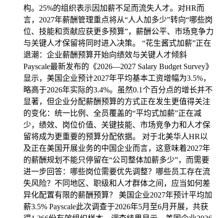
构。25%的组织表示因加薪不足而流失人才。对HR而
言，2027年薪酬管理重点将从“人人加多少”转向“哪些岗
位、技能和贡献应获更多预算”，薪酬公平、市场竞争力
与关键人才保留将同时进入决策。 “花生酱式加薪”正在
退潮：企业薪酬预算开始向绩效与关键人才倾斜
Payscale最新发布的《2026—2027 Salary Budget Survey》
显示，美国企业预计2027年平均基本工资增幅为3.5%，
略高于2026年实际的3.4%。虽然0.1个百分点的增长并不
显著，但企业分配薪酬预算的方式正在发生更值得关注
的变化：统一比例、全员覆盖的“平均式加薪”正在减
少，绩效、岗位价值、关键技能、市场竞争力和人才保
留将成为更重要的预算分配依据。 对于北美华人HR以
及正在美国开展业务的中国企业而言，这意味着2027年
的薪酬规划不能只停留在“公司整体加薪多少”，而需要
进一步回答：哪些岗位需要优先调整？哪些员工存在流
失风险？不同地区、职级和人才群体之间，应当如何差
异化配置有限的薪酬预算？ 美国企业2027年预计平均加
薪3.5% Payscale此次调查于2026年5月至6月开展，共获