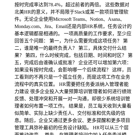
按时完成率达到78.4%，超过前者的两倍。 这些数据对
北美HR的意义，并不局限于Slack或某一款项目管理软
件。无论企业使用Microsoft Teams、Notion、Asana、
Monday.com、Jira、Email还是内部HR系统，任务设计的
基本逻辑都是相通的。 一项高质量的工作要求，至少应
回答五个问题： 第一，为什么需要完成这项任务？ 第
二，谁是唯一的最终负责人？ 第三，具体交付什么结
果？ 第四，什么时候完成，包括日期、时间和时区？ 第
五，完成后由谁确认或批准？ 企业还可以增加第六项：
如果没有按时完成，会影响哪一个后续流程？ 这样，员
工看到的不再只是一个孤立任务，而是这项工作在业务
流程中的真实位置。 HR需要把任务委派纳入管理者能
力建设 很多企业投入大量预算培训管理者如何进行绩效
反馈、处理冲突和开展一对一沟通，却很少系统培训管
理者如何布置一项工作。 结果是，员工每天收到大量看
似简单、实际上缺少责任人、交付标准和优先级的信
息。随后，企业又通过更多会议、更多提醒和更多项目
管理工具弥补最初的任务设计缺陷。 HR可以从三个层
面推动改变。 首先，在管理者培训中加入任务委派模