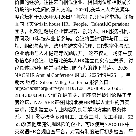
价值的经验，往往来自相似企业、相似岗位和相似成长
阶段的HR之间的深入交流。 2026北美华人人力资源年
度论坛将于2026年9月26日星期六在加州硅谷举办。论坛
面向北美企业In-house HR、People、Talent和Operations
团队，也欢迎跨境企业管理者、创始人、HR服务机构、
顾问及HR科技从业者参与。会议将围绕招聘与用工合
规、组织与薪酬、跨州与跨文化管理、HR数字化与AI、
企业落地与人才稳定等议题展开。 这不仅是一场集中获
取信息的会议，也是北美华人HR建立真实专业关系、讨
论具体业务问题并寻找长期同行者的线下节点。 2026
NACSHR Annual Conference 时间：2026年9月26日，星
期六 地点：Silicon Valley, California 报名入口：
https://nacshr.org/Survey/EB107E0C-A678-9D12-06C3-
2B5D860689B7 让问题被解决，而不只是被讨论 除了年
度论坛，NACSHR正在围绕北美HR和华人企业的真实
需求，逐步建立从专业内容到实际解决方案的服务体
系。 对于需要检查多州用工、工资工时、员工手册、SB
553及其他雇佣法规风险的企业，可以使用NACSHR中
英双语HR合规自查平台，对现有制度进行初步检查。平