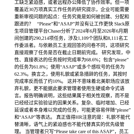
工缺乏紧迫感，或者远程办公降低了协作效率。但一项
覆盖近30万项真实工作任务的研究提示，企业可能需要
重新审视问题的起点：任务究竟是如何被创建、分配和
跟进的？ “Please”和“ASAP”并没有让工作更快 Slack原
生项目管理平台Chaser分析了2024年6月至2026年6月期
间创建的290,214项任务，涉及1,109个团队和8,111名工
作委派者。与依赖员工主观回答的问卷不同，这项研究
直接观察了任务是否在截止日期前完成。 研究发现，中
性、直接表达的任务按时完成率为68.6%；包含“please”
的任务为61.8%；使用“ASAP”或多个感叹号的任务为
62.3%。换言之，使用礼貌或紧急措辞的任务，其按时
完成率反而低了约10%。 这并不意味着北美职场应该放
弃礼貌，更不能据此要求管理者使用生硬或命令式语
言。报告明确说明，这些结果属于相关性观察，而不是
已经经过实验验证的因果关系。复杂、临时增加、已经
延误或者本身难以完成的任务，可能更容易伴随“please”
和“ASAP”等表达。 真正值得HR注意的是：礼貌不能代
替清晰，语气上的紧迫感也不能代替真实的优先级管
理。 当管理者只写“Please take care of this ASAP”，员工