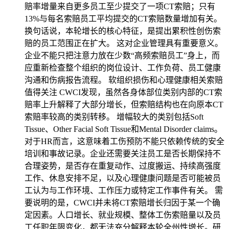
赔率增量来自更多员工至少提交了一项CT索赔；只有
13%与每名索赔员工平均提交的CT索赔数量增加有关。
换句话说，本轮增长的核心特征，是提出累积性创伤索
赔的员工范围正在扩大。 这对企业管理具有重要意义。
企业不能只把注意力放在少数“高频索赔员工”身上，而
应重新检查整个组织的岗位设计、工作负荷、员工健康
沟通和伤病报告流程。 软组织损伤和心理健康相关索赔
值得关注 CWCI发现，虽然各身体部位类别内部的CT索
赔率上升解释了大部分增长，但索赔结构也在向原本CT
索赔率较高的类别转移。 增幅较大的类别包括Soft
Tissue、Other Facial Soft Tissue和Mental Disorder claims。
对于HR而言，这意味着工伤预防不能只依赖传统的安全
培训和事故记录。企业还需要关注员工是否长期保持不
合理姿势，是否存在重复动作、过度搬运、持续高强度
工作、休息安排不足，以及心理健康问题是否可能被员
工认为与工作环境、工作压力或特定工作事件有关。 需
要说明的是，CWCI并未将CT索赔增长归因于某一个确
定因素。人口增长、就业规模、整体工伤索赔量以及员
工任职年限变化，都无法充分解释本轮全州性增长。研