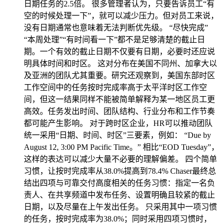
日期任务的2.5倍。 很多管理者认为，只要告诉员工“有
空的时候处理一下”，就可以减少压力。但对员工来说，
没有日期通常也意味着无法判断优先级。 “尽快完成”
“本周处理”“有时间看一下”都不是足够清楚的截止日
期。一个有效的截止日期不仅要有日期，必要时还应说
明具体时间和时区。 这对分布在美国不同州、加拿大以
及亚洲的团队尤其重要。研究还观察到，美国东部时区
工作空间中的任务按时完成率高于太平洋时区工作空
间，但这一结果同样不能被简单解释为某一地区员工更
高效。任务发出时间、团队结构、行业分布和工作节奏
都可能产生影响。 对于跨时区企业，HR可以推动团队
统一采用“日期、时间、时区”三要素，例如： “Due by
August 12, 3:00 PM Pacific Time。” 相比“EOD Tuesday”，
这样的表达可以减少大量不必要的理解偏差。 四个简单
习惯，让按时完成率从38.0%提高到78.4% Chaser最终总
结出四项与可靠交付高度相关的任务习惯：指定一名负
责人、在共享频道中发布任务、设置明确且较紧的截止
日期，以及尽量在上午发出任务。 只采用其中一项习惯
的任务，按时完成率为38.0%；同时采用四项习惯时，