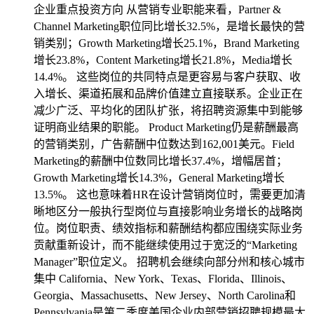
企业重点投资方向 从营销专业职能来看，Partner &
Channel Marketing职位同比增长32.5%，是增长最快的营
销类别；Growth Marketing增长25.1%，Brand Marketing
增长23.8%，Content Marketing增长21.8%，Media增长
14.4%。 这些岗位的共同特点是更容易与客户获取、收
入增长、渠道拓展和品牌价值建立直接联系。企业正在
减少广泛、平均化的团队扩张，将招聘资源集中到能够
证明商业结果的职能。 Product Marketing仍是薪酬最高
的营销类别，广告薪酬中位数达到162,001美元。Field
Marketing的薪酬中位数同比增长37.4%，增幅居首；
Growth Marketing增长14.3%，General Marketing增长
13.5%。 这也意味着HR在设计营销岗位时，需要更加清
晰地区分一般执行型岗位与直接影响业务增长的战略岗
位。岗位职责、绩效指标和薪酬结构都应围绕实际业务
贡献重新设计，而不能继续使用过于宽泛的“Marketing
Manager”职位定义。 招聘机会继续向部分州和核心城市
集中 California、New York、Texas、Florida、Illinois、
Georgia、Massachusetts、New Jersey、North Carolina和
Pennsylvania是第二季度美国企业内部营销招聘规模最大