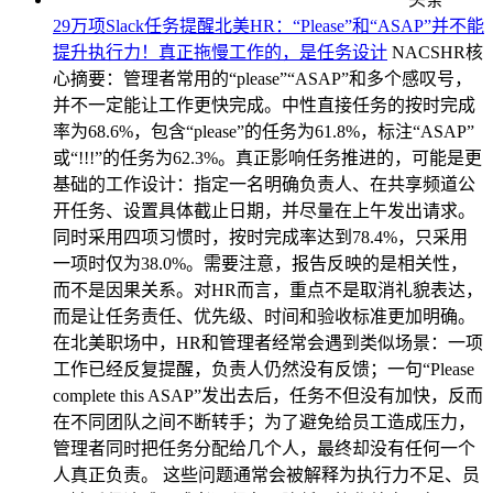
29万项Slack任务提醒北美HR：“Please”和“ASAP”并不能
提升执行力！真正拖慢工作的，是任务设计
NACSHR核
心摘要：管理者常用的“please”“ASAP”和多个感叹号，
并不一定能让工作更快完成。中性直接任务的按时完成
率为68.6%，包含“please”的任务为61.8%，标注“ASAP”
或“!!!”的任务为62.3%。真正影响任务推进的，可能是更
基础的工作设计：指定一名明确负责人、在共享频道公
开任务、设置具体截止日期，并尽量在上午发出请求。
同时采用四项习惯时，按时完成率达到78.4%，只采用
一项时仅为38.0%。需要注意，报告反映的是相关性，
而不是因果关系。对HR而言，重点不是取消礼貌表达，
而是让任务责任、优先级、时间和验收标准更加明确。
在北美职场中，HR和管理者经常会遇到类似场景：一项
工作已经反复提醒，负责人仍然没有反馈；一句“Please
complete this ASAP”发出去后，任务不但没有加快，反而
在不同团队之间不断转手；为了避免给员工造成压力，
管理者同时把任务分配给几个人，最终却没有任何一个
人真正负责。 这些问题通常会被解释为执行力不足、员