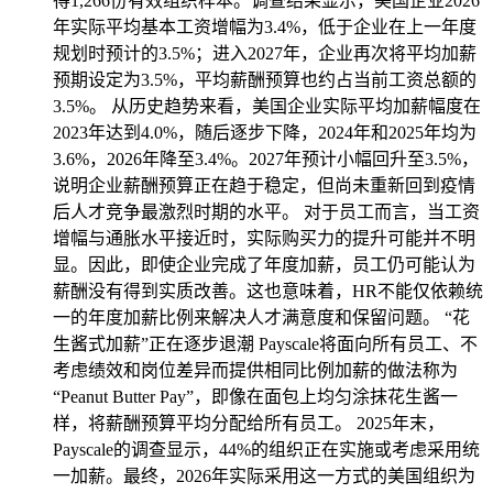
得1,266份有效组织样本。调查结果显示，美国企业2026
年实际平均基本工资增幅为3.4%，低于企业在上一年度
规划时预计的3.5%；进入2027年，企业再次将平均加薪
预期设定为3.5%，平均薪酬预算也约占当前工资总额的
3.5%。 从历史趋势来看，美国企业实际平均加薪幅度在
2023年达到4.0%，随后逐步下降，2024年和2025年均为
3.6%，2026年降至3.4%。2027年预计小幅回升至3.5%，
说明企业薪酬预算正在趋于稳定，但尚未重新回到疫情
后人才竞争最激烈时期的水平。 对于员工而言，当工资
增幅与通胀水平接近时，实际购买力的提升可能并不明
显。因此，即使企业完成了年度加薪，员工仍可能认为
薪酬没有得到实质改善。这也意味着，HR不能仅依赖统
一的年度加薪比例来解决人才满意度和保留问题。 “花
生酱式加薪”正在逐步退潮 Payscale将面向所有员工、不
考虑绩效和岗位差异而提供相同比例加薪的做法称为
“Peanut Butter Pay”，即像在面包上均匀涂抹花生酱一
样，将薪酬预算平均分配给所有员工。 2025年末，
Payscale的调查显示，44%的组织正在实施或考虑采用统
一加薪。最终，2026年实际采用这一方式的美国组织为