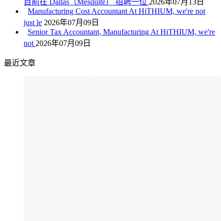
目前在 Dallas（Mesquite） 招聘一位
2026年07月13日
Manufacturing Cost Accountant At HiTHIUM, we're not
just le
2026年07月09日
Senior Tax Accountant, Manufacturing At HiTHIUM, we're
not
2026年07月09日
最近文章