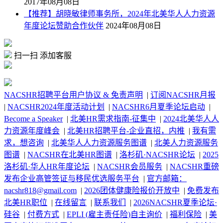
2017年08月08日
【推荐】胡晓敏律师事务所，2024年北美华人人力资源
年度论坛赞助合作伙伴
2024年08月08日
扫一扫 添加客服
NACSHR招聘平台用户协议 & 免责声明
|
订阅NACSHR月报
|
NACSHR2024年度活动计划
|
NACSHR6月夏季论坛启动
|
Become a Speaker
|
北美HR需求指南-征集中
|
2024北美华人人
力资源年度峰会
|
北美HR招聘平台-企业直招，内推
|
我有需
求，想咨询
|
北美华人人力资源服务图谱
|
北美人力资源服务
图谱
|
NACSHR在北美HR图谱
|
洛杉矶·NACSHR论坛
|
2025
洛杉矶·华人HR年度论坛
|
NACSHR会员服务
|
NACSHR重磅
发布企业高管签证与移民优选服务平台
|
官方邮箱：
nacshr818@gmail.com
|
2026团体健康险报价开放中
|
免费发布
北美HR职位
|
在线留言
|
联系我们
|
2026NACSHR夏季论坛·
硅谷
|
付费方式
|
EPLI (雇主责任险)自主询价
|
福利保险
|
美