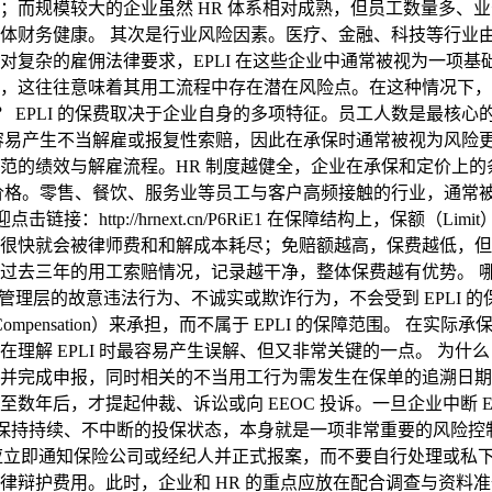
而规模较大的企业虽然 HR 体系相对成熟，但员工数量多、业务
体财务健康。 其次是行业风险因素。医疗、金融、科技等行业
复杂的雇佣法律要求，EPLI 在这些企业中通常被视为一项基
，这往往意味着其用工流程中存在潜在风险点。在这种情况下，E
的？ EPLI 的保费取决于企业自身的多项特征。员工人数是最
容易产生不当解雇或报复性索赔，因此在承保时通常被视为风险更
的绩效与解雇流程。HR 制度越健全，企业在承保和定价上的条
价格。零售、餐饮、服务业等员工与客户高频接触的行业，通常
：http://hrnext.cn/P6RiE1 在保障结构上，保额（Li
很快就会被律师费和和解成本耗尽；免赔额越高，保费越低，但
三年的用工索赔情况，记录越干净，整体保费越有优势。 哪些情况
管理层的故意违法行为、不诚实或欺诈行为，不会受到 EPLI
kers’ Compensation）来承担，而不属于 EPLI 的保障范围。
在理解 EPLI 时最容易产生误解、但又非常关键的一点。 为什么 EPLI
申报，同时相关的不当用工行为需发生在保单的追溯日期（Retro
数年后，才提起仲裁、诉讼或向 EEOC 投诉。一旦企业中断 E
，保持持续、不中断的投保状态，本身就是一项非常重要的风险控制
步应立即通知保险公司或经纪人并正式报案，而不要自行处理或私
律辩护费用。此时，企业和 HR 的重点应放在配合调查与资料