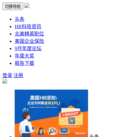
切换导航
头条
HR科技资讯
北美精英职位
美国企业保险
9月年度论坛
年度大奖
报告下载
登录
注册
头条