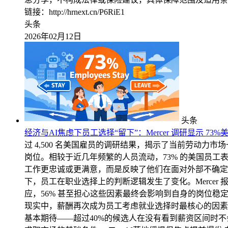
链接：http://hrnext.cn/P6RiE1
头条
2026年02月12日
头条
经济与AI焦虑下员工选择“留下”：Mercer 调研显示 73
过 4,500 名美国雇员的调研结果，揭示了当前劳动
岗位。相较于近几年频繁的人员流动，73% 的美国员工表
工作更忠诚或更满意，而是反映了他们在面对外部不确定
下，员工在职业选择上的判断逻辑发生了变化。Mercer
应，56% 甚至担心这些因素最终会影响到自身的岗位稳定
现实中，薪酬再次成为员工考虑就业选择时最核心的因素
基本期待——超过40%的候选人在没有看到薪资区间时