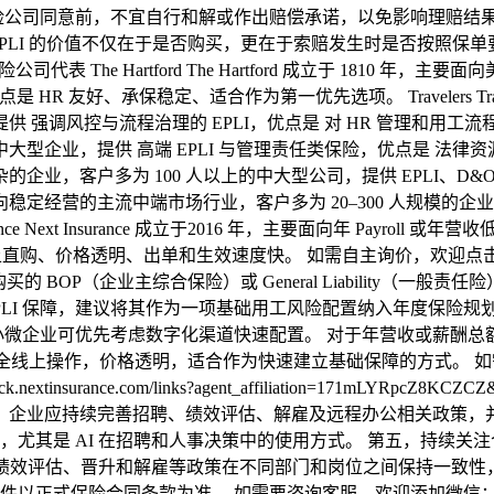
公司同意前，不宜自行和解或作出赔偿承诺，以免影响理赔结果。
PLI 的价值不仅在于是否购买，更在于索赔发生时是否按照保
表 The Hartford The Hartford 成立于 1810 年
，优点是 HR 友好、承保稳定、适合作为第一优先选项。 Travelers 
 强调风控与流程治理的 EPLI，优点是 对 HR 管理和用工流程要求
大型企业，提供 高端 EPLI 与管理责任类保险，优点是 法律资
杂的企业，客户多为 100 人以上的中大型公司，提供 EPLI、
926 年，主要面向稳定经营的主流中端市场行业，客户多为 20–300 人
ce Next Insurance 成立于2016 年，主要面向年 Payro
格透明、出单和生效速度快。 如需自主询价，欢迎点击链接：http://
 BOP（企业主综合保险）或 General Liability（一般
 EPLI 保障，建议将其作为一项基础用工风险配置纳入年度保
可优先考虑数字化渠道快速配置。 对于年营收或薪酬总额低于 500 
支持全线上操作，价格透明，适合作为快速建立基础保障的方式。
ance.com/links?agent_affiliation=171mLYRpcZ8KCZCZ&
本身。企业应持续完善招聘、绩效评估、解雇及远程办公相关政策
尤其是 AI 在招聘和人事决策中的使用方式。 第五，持续关
聘、绩效评估、晋升和解雇等政策在不同部门和岗位之间保持一致性
险合同条款为准。 如需要咨询客服，欢迎添加微信：hinacshr 或