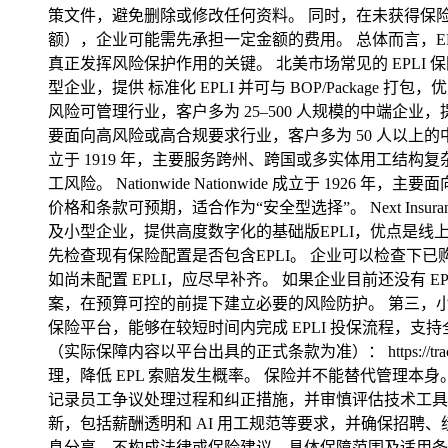
策文件，避免删除或修改任何资料。 同时，在未获得保险
额），企业可能需先承担一定金额的费用。 总体而言，E
真正发挥风险保护作用的关键。 北美市场常见的 EPLI 保险公司代
型企业，提供 标准化 EPLI 并可与 BOP/Package 打包
风险可管理行业，客户多为 25–500 人规模的中端企业，提供
要面向高风险或高合规要求行业，客户多为 50 人以上的中
立于 1919 年，主要服务跨州、跨国或多实体用工结构复
工风险。 Nationwide Nationwide 成立于 1
价格和条款可预期，适合作为“安全型选择”。 Next Insuran
及小型企业，提供高度数字化的基础版EPLI，优点是线上直购、价
先检查现有保险配置是否包含EPLI。 企业可以检查下已购买的
如尚未配置 EPLI，应尽早补齐。 如果企业目前还没有
案，在预算可控的前提下建立必要的风险防护。 第三，小微企业
保险平台，能够在较短时间内完成 EPLI 投保流程，
（实际保障内容以平台出具的正式条款为准）： https://track.nextinsur
理，降低 EPL 索赔发生概率。 保险并不能替代管理
记录员工争议处理过程和纠正措施，并审慎评估技术工具，
新，包括薪酬透明和 AI 用工规范等要求，并确保招
息分享，不构成法律或保险建议，具体保障范围及适用条件以正式保