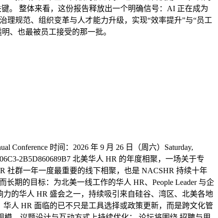
键。 整体来看，这份报告释放出一个明确信号：AI 正在成为
治理规范、组织变革与人才能力升级，实现“效率提升”与“员工
最透明、也最被员工接受的那一批。
onference 时间：2026 年 9 月 26 日（周六）Saturday,
-A678-9D12-06C3-2B5D860689B7 北美华人 HR 的年度相聚，一场关于专
HR 社群一年一度最重要的线下相聚，也是 NACSHR 持续十年
的目标：为北美一线工作的华人 HR、People Leader 与企
力的华人 HR 盛会之一，持续吸引来自硅谷、湾区、北美各地
，华人 HR 面临的已不只是工具选择或政策更新，而是跨文化管
议规模、议题设计与互动方式上持续优化： 论坛将围绕 招聘与用