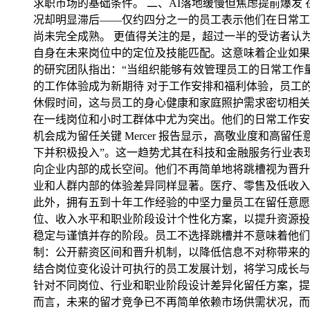
求职市场的基础条件。 二、AI落地缓慢但焦虑提前爆发
况却明显滞后——仅约四分之一的员工表示他们在日常工
尚未完全成熟。 更值得关注的是，超过一半的受访者认
自身在未来岗位中的定位及技能匹配。这意味着企业如果不
的研究团队指出：“当组织能够有效管理员工的日常工作
的工作体验成为新期待 对于工作安排和福利体验，员工
休假时间，这与员工的身心健康和家庭照护需求密切相关
在一线岗位和小时工群体中尤为突出。他们的日常工作安
机会成为留任关键 Mercer 报告显示，高敬业度和
下并积极投入”。这一趋势尤其在科技和金融服务行业表
向企业内部的成长空间。他们不再简单地将跳槽视为晋升
业和人群内部的体验差异同样显著。医疗、零售及低收入
此外，拥有五到十年工作经验的中坚力量员工在留任意愿
位、收入水平和职业阶段设计个性化方案，以提升资源投入效
稳定与谨慎并存的阶段。员工不选择跳槽并不意味着他们
制：公开薪资区间和晋升机制，以降低信息不对称带来的不
结合岗位变化设计可执行的员工发展计划，将学习成长与
针对不同岗位、行业和职业阶段设计差异化留任方案，提
而言，未来的留才竞争已不再简单依赖市场供需状况，而