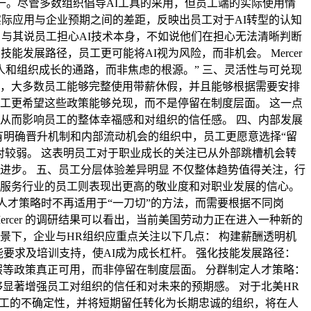
一。尽管多数组织倡导AI工具的采用，但员工端的实际使用情
实际应用与企业预期之间的差距，反映出员工对于AI转型的认知
。与其说员工担心AI技术本身，不如说他们在担心无法清晰判断
发展路径，员工更可能将AI视为风险，而非机会。 Mercer
人和组织成长的通路，而非焦虑的根源。” 三、灵活性与可兑现
显示，大多数员工能够完整使用带薪休假，并且能够根据需要安排
工更希望这些政策能够兑现，而不是停留在制度层面。 这一点
从而影响员工的整体幸福感和对组织的信任感。 四、内部发展
具有明确晋升机制和内部流动机会的组织中，员工更愿意选择“留
对较弱。 这表明员工对于职业成长的关注已从外部跳槽机会转
进步。 五、员工分层体验差异明显 不仅整体趋势值得关注，行
服务行业的员工则表现出更高的敬业度和对职业发展的信心。
人才策略时不再适用于“一刀切”的方法，而需要根据不同岗
rcer 的调研结果可以看出，当前美国劳动力正在进入一种新的
景下，企业与HR组织应重点关注以下几点： 构建薪酬透明机
要求及培训支持，使AI成为成长杠杆。 强化技能发展路径：
假等政策真正可用，而非停留在制度层面。 分群制定人才策略：
显著增强员工对组织的信任和对未来的预期感。 对于北美HR
员工的不确定性，并将短期留任转化为长期忠诚的组织，将在人