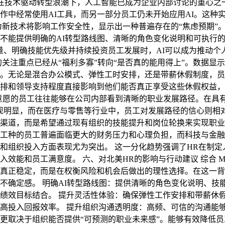
 在技术驱动转型浪潮下，人工智能已成为企业内部讨论的重心之
作中经常使用AI工具，而另一部分员工仍未开始应用AI。这种
为新技术将影响工作安全性，显示出一种普遍存在的“焦虑预期”
能提供明确的AI转型路线图、清晰的角色变化说明和可执行的技能
量、明确技能优先级并持续投资员工发展时，AI可以成为推动个
的关注重点已经从“福利多寡”转向“是否真的能用得上”。数据
。无论是混合办公模式、弹性工时安排，还是带薪休假制度，员
排和领导支持程度直接影响到他们能否真正享受这些休假权益，
高留任意愿的员工往往能够在公司内部看到清晰的职业发展路径。在
现明显，而在医疗与零售等行业中，员工对发展路径的信心则相
渠道，而是希望通过现有组织的技能提升和岗位轮换来实现职业
工种的员工普遍面临更大的财务压力和心理负担，而科技与金融
和组织投入方面表现尤为突出。 这一分化趋势强调了HR在制定
能和员工满意度。 六、对北美HR的影响与行动建议 综合 Me
真正稳定，而是在权衡风险和机会后做出的理性选择。在这一背
确定感。 明确AI转型路线图：提供清晰的角色变化说明、技能
绩效目标结合。 提升灵活性体验：确保弹性工作安排和带薪休
高投入回报效率。 提升组织沟通透明度：高频、可信的沟通能够
更取决于组织能否提供“可预测的职业未来感”。能够有效降低