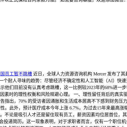
%美国员工暂不跳槽
近日，全球人力资源咨询机构 Mercer 发布了其最新年度
力市场一个耐人寻味的趋势：尽管经济不确定性和人工智能（AI）
示他们目前没有认真考虑跳槽，这一比例较2023年的68%进一
因素时的理性权衡和风险规避心理。 一、理性留任背后的真实驱
 报告指出，70% 的受访者因通胀和生活成本居高不下感到财务压
性。此外，预计医疗成本今年上涨 6.7%，为过去15年来最高
。不论是吸引人才还是留住现有员工，薪资因素均位居首位，其
不会投递简历。这一现象表明，对于求职者而言，仅有一个职位