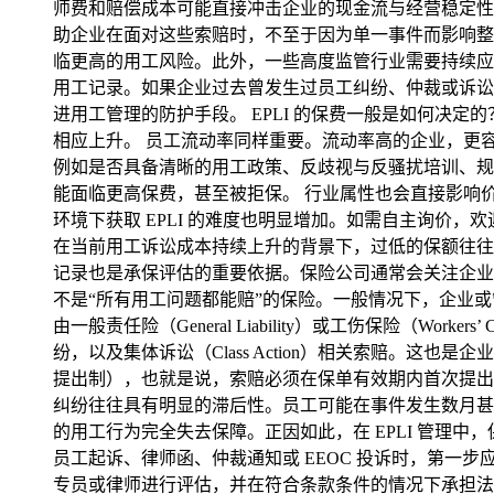
师费和赔偿成本可能直接冲击企业的现金流与经营稳定性；
助企业在面对这些索赔时，不至于因为单一事件而影响整
临更高的用工风险。此外，一些高度监管行业需要持续应对
用工记录。如果企业过去曾发生过员工纠纷、仲裁或诉讼
进用工管理的防护手段。 EPLI 的保费一般是如何决定
相应上升。 员工流动率同样重要。流动率高的企业，更
例如是否具备清晰的用工政策、反歧视与反骚扰培训、规范
能面临更高保费，甚至被拒保。 行业属性也会直接影响
环境下获取 EPLI 的难度也明显增加。如需自主询价，欢迎点击链接
在当前用工诉讼成本持续上升的背景下，过低的保额往往
记录也是承保评估的重要依据。保险公司通常会关注企业过去
不是“所有用工问题都能赔”的保险。一般情况下，企业或
由一般责任险（General Liability）或工伤保险（Wor
纷，以及集体诉讼（Class Action）相关索赔。这也是企业
提出制），也就是说，索赔必须在保单有效期内首次提出并完成
纠纷往往具有明显的滞后性。员工可能在事件发生数月甚至
的用工行为完全失去保障。正因如此，在 EPLI 管理中
员工起诉、律师函、仲裁通知或 EEOC 投诉时，第一
专员或律师进行评估，并在符合条款条件的情况下承担法