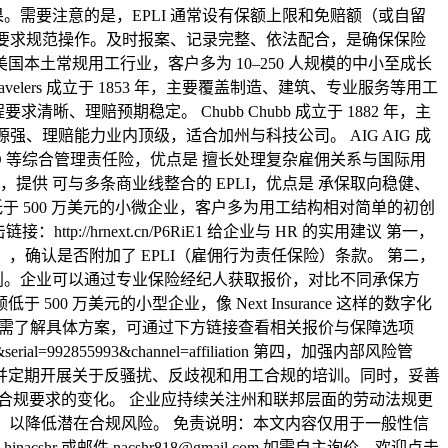
需要注意的是，EPLI 通常设有保额上限和免赔额（或自留
单要求规范操作。及时报案、记录完整、依法配合，是确保保险
，主要面向美国本土常规用工行业，客户多为 10–250 人规模的中小至成长
Travelers 成立于 1853 年，主要覆盖制造、建筑、专业服务等用工
清晰、理赔预期稳定。 Chubb Chubb 成立于 1882 年，主
源强、理赔能力业内顶级，适合加州与科技公司。 AIG AIG 成
D&O 等综合管理责任险，优点是 擅长处理复杂雇佣关系与国际用
规模的企业，提供 可与多条商业线整合的 EPLI，优点是 承保取向稳健、
ll 或年营收低于 500 万美元的小微企业，客户多为用工结构相对简单的初创
hrnext.cn/P6RiE1 给企业与 HR 的实用建议 第一，
责任险），确认是否附加了 EPLI（雇佣行为责任保险）条款。 第二，
险规划。企业可以通过专业保险经纪人获取报价，对比不同承保方
万美元的小型企业，像 Next Insurance 这样的数字化
 如需了解具体方案，可通过下方链接查看相关报价与保障选项
serial=992855993&channel=affiliation 第四，加强内部风险管
，并定期开展关于反骚扰、反歧视和用工合规的培训。同时，妥善
注合规要求的变化。 企业应持续关注州和联邦层面的劳动法规更
，以降低潜在合规风险。 免责说明：本文内容仅用于一般性信
邮件 nacshr818@gmail.com 如需自主询价，欢迎点击