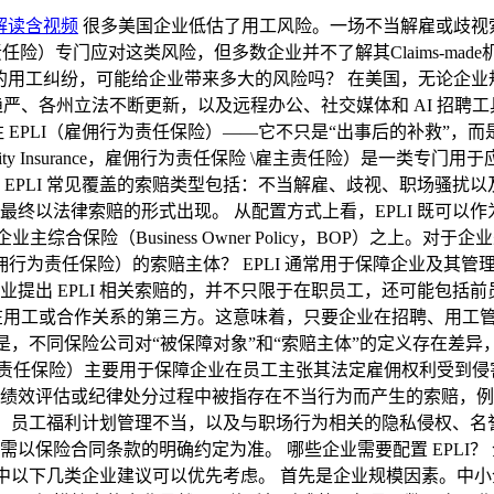
情解读含视频
很多美国企业低估了用工风险。一场不当解雇或歧视索赔，
为责任保险也叫雇主责任险）专门应对这类风险，但多数企业并不了解其Claim
通的用工纠纷，可能给企业带来多大的风险吗？ 在美国，无论企
管趋严、各州立法不断更新，以及远程办公、社交媒体和 AI 招
 EPLI（雇佣行为责任保险）——它不只是“出事后的补救”，
ices Liability Insurance，雇佣行为责任保险 \雇主责
EPLI 常见覆盖的索赔类型包括：不当解雇、歧视、职场骚扰
终以法律索赔的形式出现。 从配置方式上看，EPLI 既可以
ility）或企业主综合保险（Business Owner Policy，BOP
（雇佣行为责任保险）的索赔主体？ EPLI 通常用于保障企业及
出 EPLI 相关索赔的，并不只限于在职员工，还可能包括前员
企业存在用工或合作关系的第三方。这意味着，只要企业在招聘、用
意的是，不同保险公司对“被保障对象”和“索赔主体”的定义存在
雇佣行为责任保险）主要用于保障企业在员工主张其法定雇佣权利受
绩效评估或纪律处分过程中被指存在不当行为而产生的索赔，例
违约、员工福利计划管理不当，以及与职场行为相关的隐私侵权、名
以保险合同条款的明确约定为准。 哪些企业需要配置 EPLI
实践中以下几类企业建议可以优先考虑。 首先是企业规模因素。中小