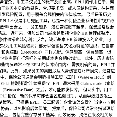
复杂，用工争议发生的概率反而更高。EPLI 的作用在于，帮
由于业务本身的敏感性、合规要求高，或人员结构复杂，往往面
础型风险配置，用于覆盖合规相关的法律成本。 最后是看历史
PLI 不仅是事后兜底工具，也是一种促使企业系统性审视并改
核心的影响因素之一，员工越多，潜在索赔概率越高，保费通常也会
高。 近年来，保险公司也越来越重视企业的HR 管理成熟度，
件通常也越有利；反之，缺乏基本 HR 管理投入的企业，可
被视为用工风险较高；部分以强销售文化为特征的组织，在当前
mit）和免赔额（Deductible）同样关键。保额越高，保费越高，但
企业需要自行承担的前期成本也会相应增加。 此外，历史索赔
通常不在 EPLI 的保障范围内？ 需要明确的是，EPLI 并
 的保障。此外，如果员工的索赔涉及人身伤害或财产损失，通常应
 在实际承保中，保险公司通常会明确排除工资与工时（Wage & Hour）纠
 特别强调“连续投保”？ EPLI 通常采用 Claims-made（索赔
active Date）之后，才可能触发保障。 但现实中，用工
PLI 投保，新的保单可能会重置追溯日期，从而导致过去发生
策略。 已投保 EPLI，员工起诉时企业该怎么做？ 当企业收到
下协商，以免影响后续保障。 报案后，保险公司通常会指派理赔
准备上，包括完整保存员工档案、绩效记录、沟通往来及相关政