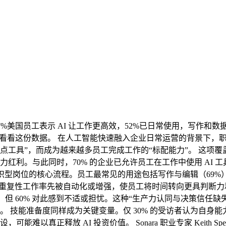
7%美国员工表示 AI 让工作更高效，52%已日常使用，写作和数据
者看看这份数据。 在人工智能快速融入企业日常运营的背景下，职场
“试点工具”，而成为越来越多员工完成工作的“标配能力”。 这项覆盖 3
利。与此同时，70% 的企业已允许员工在工作中使用 AI 工具，
知识型岗位的核心流程。员工最常见的用途包括写作与编辑（69%
、重复性工作率先被自动化或增强，使员工将时间转向更具判断力
中，但 60% 对此感到不适或担忧。这种“生产力认同与决策信任缺
 技能准备度同样成为关键变量。仅 30% 的受访者认为自身能
以真正释放 AI 投资价值。 Sonara 职业专家 Keith Sp