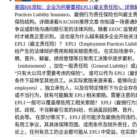
美国HR须知：企业为何要重视EPLI (雇主责任险)，详
Practices Liability Insurance、雇佣行
保险结构。详细请看NACSHR推荐文章 你知道一场普
争议或职场沟通问题引发的法律风险。随着 EEOC 监
时才被真正意识到。 这也是为什么越来越多企业开始关注
EPLI（雇主责任险）？ EPLI（Employment Pract
纷产生的法律辩护费用和相关赔偿责任。 在实际场景中，
聘、晋升、解雇、绩效管理等日常用工决策中逐步累积，最
（endorsement），加在一般责任险（General Liab
“只有大公司才需要考虑的保险”。 谁可以作为 EPLI
条件下延伸至其他员工。从实际索赔来源来看，能够向企业提
employees）、独立承包人，以及在特定情形下与
或不当行为，就有可能触发 EPLI 相关索赔。需要注
EPLI 一般可以覆盖哪些用工相关索赔？ EPLI（
扰、歧视、不当解雇引发的纠纷，也涵盖因招聘、晋升、
机会等。 在部分情况下，EPLI 还可能涉及雇佣合同
有用工争议，其具体保障范围、适用条件及除外责任，仍需
论上，任何有员工的企业都可能从 EPLI 中受益。在