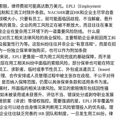
律师费就可能高达数万美元。EPLI（Employment
s-made机制和工资工时除外条款。NACSHR建议HR和企业主尽早自查
业规模大小，只要有员工，就可能面临因歧视、不当解雇、晋升
聘工具的普及，企业的用工风险正在被不断放大，而且往往在事发
而是企业在复杂用工环境下的一道重要风险防线。 什么是
任险）是一类专门用于应对员工相关法律风险的商业保险，主要帮助企业承担因用工纠
以及报复性行为等。这些纠纷往往并非企业“有意违规”，而是在招
作为一份独立保单单独购买，也可以作为附加条款
）之上。对于企业来说，EPLI 更像是一项为用工风险兜底的基础保障，而不是
其管理层在用工相关纠纷中面临的索赔风险，部分保单也可能在特定
工、求职者、临时或季节性员工、外包或派遣员工（leased
工管理、合作安排或人员管理过程中被主张存在歧视、不公平对待
差异，是否纳入保障范围，仍需以具体保单条款和适用条件为准。
到侵害时，所面临的相关法律风险。常见的索赔情形包括因性骚
如未被录用或未获晋升、评估不当、错误处分或剥夺职业发展
誉损害（诽谤）等侵权指控。需要强调的是，EPLI 并非覆盖所
？ 企业可以结合自身情况来判断用工风险管理投入的优先级。理
企业往往缺乏完善的 HR 团队和制度，一旦发生用工纠纷，律