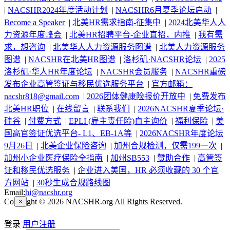
|
NACSHR2024年度活动计划
|
NACSHR6月夏季论坛启动
|
Become a Speaker
|
北美HR需求指南-征集中
|
2024北美华人人
力资源年度峰会
|
北美HR招聘平台-企业直招，内推
|
我有需
求，想咨询
|
北美华人人力资源服务图谱
|
北美人力资源服务
图谱
|
NACSHR在北美HR图谱
|
洛杉矶·NACSHR论坛
|
2025
洛杉矶·华人HR年度论坛
|
NACSHR会员服务
|
NACSHR重磅
发布企业高管签证与移民优选服务平台
|
官方邮箱：
nacshr818@gmail.com
|
2026团体健康险报价开放中
|
免费发布
北美HR职位
|
在线留言
|
联系我们
|
2026NACSHR夏季论坛·
硅谷
|
付费方式
|
EPLI (雇主责任险)自主询价
|
福利保险
|
美
国高官签证优选平台- L1、EB-1A等
|
2026NACSHR年度论坛
9月26日
|
北美企业保险咨询
|
加州合规检测，仅需199一次
|
加州小企业医疗保险全指南
|
加州SB553
|
赞助合作
|
高管签
证和移民优选服务
|
企业进入美国，HR 必须收藏的 30 个官
方网站
|
30秒生成合规路线图
Email:
hi@nacshr.org
Copyright © 2026 NACSHR.org All Rights Reserved.
×
登录
用户注册