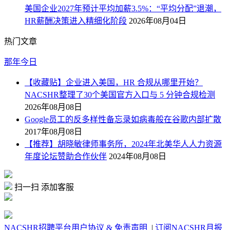
美国企业2027年预计平均加薪3.5%：“平均分配”退潮，
HR薪酬决策进入精细化阶段
2026年08月04日
热门文章
那年今日
【收藏贴】企业进入美国，HR 合规从哪里开始？
NACSHR整理了30个美国官方入口与 5 分钟合规检测
2026年08月08日
Google员工的反多样性备忘录如病毒般在谷歌内部扩散
2017年08月08日
【推荐】胡晓敏律师事务所，2024年北美华人人力资源
年度论坛赞助合作伙伴
2024年08月08日
扫一扫 添加客服
NACSHR招聘平台用户协议 & 免责声明
|
订阅NACSHR月报