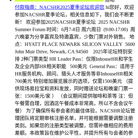
付款指南：NACSHR2025夏季论坛欢迎您
hi您好，欢迎
参加NACSHR夏季论坛，相关信息如下，我们会不断更
新！ 欢迎参加2025NACSHR夏季论坛 2025 NACSHR
Summer Forum 时间：6月7-8日 周六周日 (9:00-17:00) 周
六晚宴为分享嘉宾及特邀嘉宾，少数门票对外销售。 地
点：HYATT PLACE NEWARK SILICON VALLEY 5600
John Muir Drive, Newark, CA 94560 2025年论坛特别安
排 2种门票类型 HR Leader Pass：仅限InhouseHR和学生
及企业内部HR相关职能 500美元 General Pass：适用于
HR服务机构、顾问、猎头人才服务等非InhouseHR相关
700美元 特别增加展览展示的选项，仅需1500美元 （提
供现场易拉宝和资料发放，同时赠送论坛和晚宴门票一
张：1500美元/家 ） （会议期间提供咖啡和茶等 注：但
午餐需自理，因酒店午餐成本非常高，所以不含会议午
餐） 为了确保所有参会者的最佳体验，NACSHR论坛管
理团队将定期审核注册名单，并可能根据需要调整注册
类别。如果您的注册类型被调整，您需补缴相应的费用
差额。本政策旨在维护公平性，并提升所有与会者的参