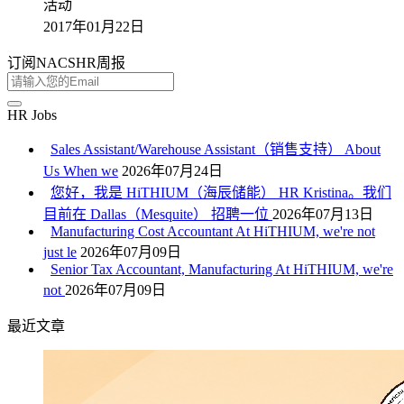
活动
2017年01月22日
订阅NACSHR周报
HR Jobs
Sales Assistant/Warehouse Assistant（销售支持） About
Us When we
2026年07月24日
您好，我是 HiTHIUM（海辰储能） HR Kristina。我们
目前在 Dallas（Mesquite） 招聘一位
2026年07月13日
Manufacturing Cost Accountant At HiTHIUM, we're not
just le
2026年07月09日
Senior Tax Accountant, Manufacturing At HiTHIUM, we're
not
2026年07月09日
最近文章