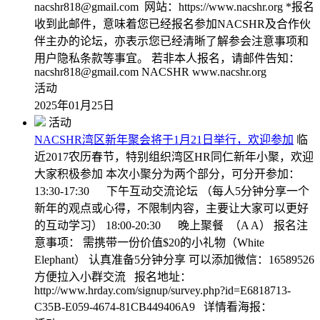
nacshr818@gmail.com 网站：https://www.nacshr.org *报名
收到此邮件，意味着您已经报名参加NACSHR及合作伙
伴主办的论坛，亦表示您已经清晰了解参会注意事项和
用户隐私条款等事宜。 若非本人报名，请邮件告知：
nacshr818@gmail.com NACSHR www.nacshr.org
活动
2025年01月25日
活动
NACSHR湾区新年聚会将于1月21日举行，欢迎参加
临
近2017农历春节，特别组织湾区HR同仁新年小聚，欢迎
大家积极参加 本次小聚分为两个部分，可分开参加：
13:30-17:30 下午互动交流论坛 （每人5分钟分享一个
新年的观点或心得，不限制内容，主要让大家可以更好
的互动学习） 18:00-20:30 晚上聚餐 （A A） 报名注
意事项： 需携带一份价值$20的小礼物（White
Elephant） 认真准备5分钟分享 可以添加微信：16589526
方便拉入小群交流 报名地址：
http://www.hrday.com/signup/survey.php?id=E6818713-
C35B-E059-4674-81CB449406A9 详情看海报：