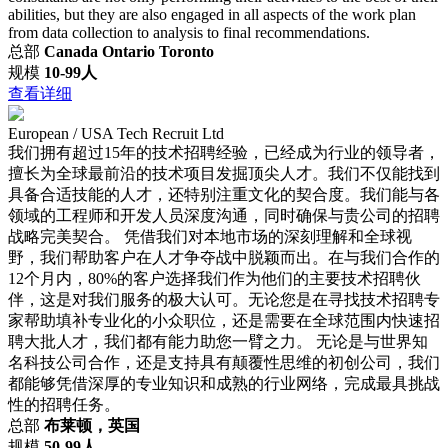
abilities, but they are also engaged in all aspects of the work plan
from data collection to analysis to final recommendations.
总部
Canada Ontario Toronto
规模
10-99人
查看详细
European / USA Tech Recruit Ltd
我们拥有超过15年的技术招聘经验，已经成为行业的领导者，
擅长为全球最前沿的技术项目发掘顶尖人才。我们不仅能找到
具备合适技能的人才，还特别注重文化的契合度。我们能与各
领域的工程师和开发人员深度沟通，同时确保与贵公司的招聘
战略完美契合。 凭借我们对本地市场的深刻理解和全球视
野，我们帮助客户在人才争夺战中脱颖而出。在与我们合作的
12个月内，80%的客户选择我们作为他们的主要技术招聘伙
伴，这是对我们服务的极大认可。无论您是在寻找技术招聘专
家帮助填补专业化的小众职位，还是需要在全球范围内快速招
聘大批人才，我们都有能力助您一臂之力。 无论是与世界知
名科技公司合作，还是支持具有颠覆性思维的初创公司，我们
都能够凭借深厚的专业知识和成熟的行业网络，完成最具挑战
性的招聘任务。
总部
布莱顿，英国
规模
50-99人