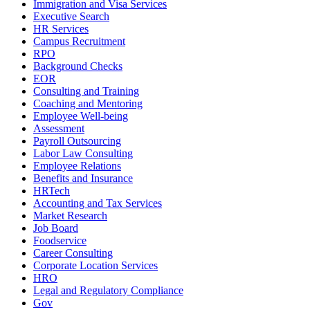
Immigration and Visa Services
Executive Search
HR Services
Campus Recruitment
RPO
Background Checks
EOR
Consulting and Training
Coaching and Mentoring
Employee Well-being
Assessment
Payroll Outsourcing
Labor Law Consulting
Employee Relations
Benefits and Insurance
HRTech
Accounting and Tax Services
Market Research
Job Board
Foodservice
Career Consulting
Corporate Location Services
HRO
Legal and Regulatory Compliance
Gov