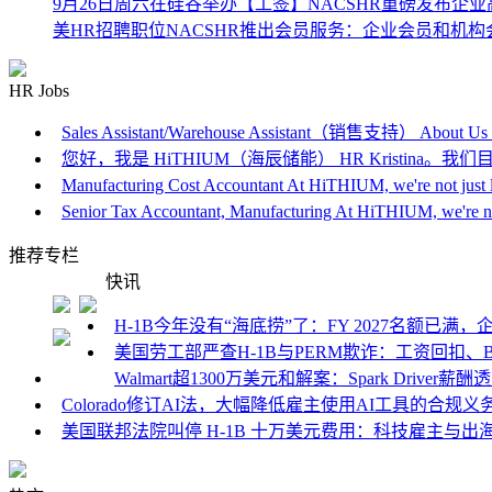
9月26日周六在硅谷举办
【工签】NACSHR重磅发布企
美HR招聘职位
NACSHR推出会员服务：企业会员和机构
HR Jobs
Sales Assistant/Warehouse Assistant（销售支持） About Us
您好，我是 HiTHIUM（海辰储能） HR Kristina。我们目前
Manufacturing Cost Accountant At HiTHIUM, we're not just 
Senior Tax Accountant, Manufacturing At HiTHIUM, we're 
推荐专栏
快讯
H-1B今年没有“海底捞”了：FY 2027名额已满
美国劳工部严查H-1B与PERM欺诈：工资回扣、B
Walmart超1300万美元和解案：Spark Dri
Colorado修订AI法，大幅降低雇主使用AI工具的合
美国联邦法院叫停 H-1B 十万美元费用：科技雇主与