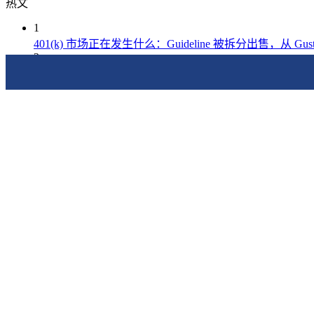
热文
1
401(k) 市场正在发生什么：Guideline 被拆分出售，从 Gus
2
IRS公布2026年商务用车标准里程费率：72.5美分/英里自2
3
加州雇主必须重视GINA：一张体检表如何引发100万美
4
马上订阅
Josh Bersin:Digital Twins, Digital Employees, And Agents Ev
5
Meta高压管理模式迎来反噬：从“效率年”到组织信任危机
6
People Analytics:Introducing the Visier Path, a Proven Route t
7
DOGE发帖称：美国联邦HR系统碎片化严重，成本高企达私
8
【评选】2025北美华人人力资源年度大奖提名开始，期
9
Sam Altman 重返 OpenAI 成为首席执行官,前美国财政部长
10
Sana Raises $34M Series B to Transform the Way Organizatio