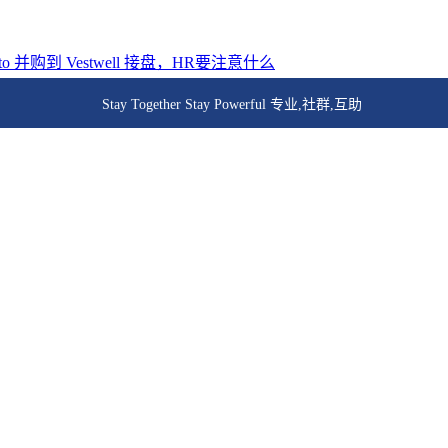
to 并购到 Vestwell 接盘，HR要注意什么
026年1月1日起生效
Stay Together Stay Powerful 专业,社群,互助
元合规风险
erywhere
o Business Impact
企3-10倍
待您的参与！
 Summers 加入董事会
ns Learn Through AI