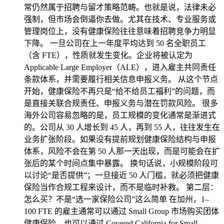
常仍然属于招聘与留才策略范畴。也就是说，法律未必
强制，但市场会倒逼你去做。尤其在技术、专业服务或
管理岗位上，没有健康保险往往意味着招聘竞争力明显
下降。 一旦公司在上一年度平均达到 50 名全职员工
（含 FTE），性质就发生变化。企业将被认定为
Applicable Large Employer（ALE），进入雇主共同责任
条款体系，并需要履行相关信息申报义务。 从这个节点
开始，健康保险不再只是“给不给员工福利”的问题，而
是直接关联合规责任、申报义务与潜在罚款风险。 很多
海外公司容易忽略的是，员工规模的变化通常是渐进式
的。公司从 30 人增长到 45 人，再到 55 人，往往发生在
业务扩张阶段。如果没有提前规划健康保险结构与申报
体系，风险不会在第 50 人那一天出现，而是可能会在扩
张后的某个时间点集中暴露。 换句话说，小规模阶段可
以讨论“是否提供”；一旦接近 50 人门槛，就必须把健康
保险当作合规工程来设计，而不是临时补救。 第二层：
怎么买？不是“选一家保险公司”这么简单 在加州，1–
100 FTE 的雇主通常可以通过 Small Group 市场购买团体
健康保险，也可以通过 Covered California for Small