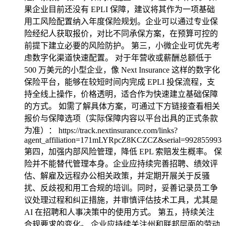
果企业目前还没有 EPLI 保障，建议将其作为一项基础
用工风险配置纳入年度保险规划。企业可以通过专业保
险经纪人获取报价，对比不同承保方案，在预算可控的
前提下建立必要的风险防护。 第三，小微企业可优先考
虑数字化渠道快速配置。 对于年营收或薪酬总额低于
500 万美元的小型企业，像 Next Insurance 这样的数字化
保险平台，能够在较短时间内完成 EPLI 投保流程，支
持全线上操作，价格透明，适合作为快速建立基础保障
的方式。 如需了解具体方案，可通过下方链接查看相关
报价与保障选项（实际保障内容以平台出具的正式条款
为准）： https://track.nextinsurance.com/links?
agent_affiliation=171mLYRpcZ8KCZCZ&serial=992855993&ch
第四，加强内部风险管理，降低 EPL 索赔发生概率。 保
险并不能替代管理本身。企业应持续完善招聘、绩效评
估、解雇及远程办公相关政策，并定期开展关于反骚
扰、反歧视和用工合规的培训。同时，妥善记录员工争
议处理过程和纠正措施，并审慎评估技术工具，尤其是
AI 在招聘和人事决策中的使用方式。 第五，持续关注
合规要求的变化。 企业应持续关注州和联邦层面的劳动