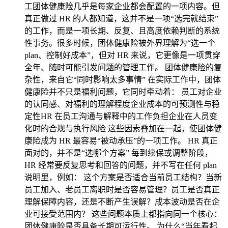
工团体健康险几乎是每家企业都会配置的一项内容。但
真正做过 HR 的人都知道，这并不是一项“选完就结束”
的工作，而是一项长期、反复、且高度依赖判断的系统
性事务。很多时候，团体健康险被外界理解为“选一个
plan、控制好成本”，但对 HR 来说，它更像是一项贯穿
全年、随时可能引发问题的管理工作。 团体健康险的复
杂性，来自它“同时影响太多事情” 在实际工作中，团体
健康险并不只是福利问题，它同时牵动着： 员工对企业
的认同感、对福利的理解程度企业成本的可预测性与稳
定性HR 在员工沟通与解释中的工作负担企业在人员变
化时的合规与执行风险 这些因素叠加在一起，使团体健
康险成为 HR 最容易“被动承压”的一项工作。 HR 真正
面对的，并不是“选哪个方案” 每到续保或调整阶段，
HR 经常要反复思考和回答的问题，并不写在任何 plan
说明里，例如： 这个方案是否适合当前员工结构？当新
员工加入、老员工离职时是否容易管理？员工是否真正
理解保障内容，还是不断产生误解？成本波动是否在企
业可接受范围内？ 这些问题本质上都指向同一个核心：
团体健康险是否具备长期可运行性。 为什么“当年看起