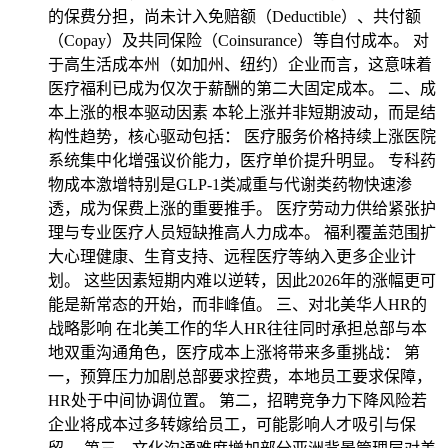
的保费分担，尚未计入免赔额（Deductible）、共付额
（Copay）及共同保险（Coinsurance）等自付成本。 对
于高生活成本州（如加州、纽约）企业而言，这意味着
医疗福利已成为仅次于薪酬的第二大固定成本。 二、成
本上涨的根本驱动因素 本轮上涨并非短期波动，而是结
构性趋势，核心驱动包括： 医疗服务价格持续上涨医院
系统集中化增强议价能力，医疗单价提升明显。 专科药
物成本激增特别是GLP-1类减重与代谢类药物快速渗
透，成为保费上涨的重要推手。 医疗劳动力供给紧张护
理与专业医疗人员短缺推高人力成本。 福利覆盖范围扩
大心理健康、生育支持、远程医疗等纳入更多企业计
划。 这些因素短期内难以逆转，因此2026年的涨幅更可
能是新常态的开始，而非峰值。 三、对北美华人HR的
战略影响 在北美工作的华人HR往往同时承担总部与本
地双重沟通角色，医疗成本上涨将带来多重挑战： 第
一，预算压力加剧总部要求控费，本地员工要求保障，
HR处于中间协调位置。 第二，招聘竞争力下降风险若
企业将成本过多转嫁给员工，可能影响人才吸引与保