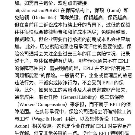
加。如需自主询价，欢迎点击链接：
http://hrnext.cn/P6RiE1 在保障结构上，保额（Limit）和
免赔额（Deductible）同样关键。保额越高，保费越高，
但在当前用工诉讼成本持续上升的背景下，过低的保额
往往很快就会被律师费和和解成本耗尽；免赔额越高，
保费越低，但企业需要自行承担的前期成本也会相应增
加。 此外，历史索赔记录也是承保评估的重要依据。保
险公司通常会关注企业过去三年的用工索赔情况，记录
越干净，整体保费越有优势。 哪些情况通常不在 EPLI
的保障范围内？ 需要明确的是，EPLI 并不是“所有用工
问题都能赔”的保险。一般情况下，企业或管理层的故意
违法行为、不诚实或欺诈行为，不会受到 EPLI 的保
障。此外，如果员工的索赔涉及人身伤害或财产损失，
通常应由一般责任险（General Liability）或工伤保险
（Workers’ Compensation）来承担，而不属于 EPLI 的保
障范围。 在实际承保中，保险公司通常会明确排除工资
与工时（Wage & Hour）纠纷，以及集体诉讼（Class
Action）相关索赔。这也是企业在理解 EPLI 时最容易产
生误解、但又非常关键的一点。 为什么 EPLI 特别强调