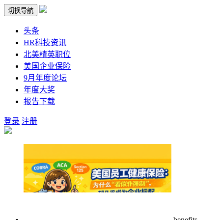
切换导航
头条
HR科技资讯
北美精英职位
美国企业保险
9月年度论坛
年度大奖
报告下载
登录
注册
benefits