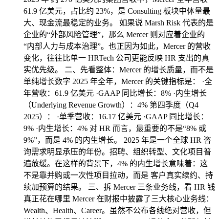
61.9 亿美元，占比约 23%，是 Consulting 板块中体量最
大、现金流最稳定的业务。 如果说 Marsh Risk 代表的是
企业的“外部风险管理”，那么 Mercer 则对应着企业的
“内部人力与成本治理”。也正因为如此，Mercer 的营收
变化，往往比单一 HRTech 公司更能反映 HR 支出的真
实优先级。 二、先看整体：Mercer 的增长质量，而不是
单纯增长数字 2025 年全年，Mercer 的关键指标是： ·全
年营收：61.9 亿美元 ·GAAP 同比增长：8% ·内生增长
（Underlying Revenue Growth）：4% 第四季度（Q4
2025）： ·单季营收：16.17 亿美元 ·GAAP 同比增长：
9% ·内生增长：4% 对 HR 而言，最重要的不是“8% 或
9%”，而是 4% 的内生增长。 2025 年是一个全球 HR 咨
询需求明显承压的年份。招聘、组织转型、文化项目普
遍放缓。在这样的背景下，4% 的内生增长意味着：这
不是靠并购或一次性项目拉动，而是 客户真实续约、持
续加预算的结果。 三、拆 Mercer 三条业务线，看 HR 钱
真正花在哪里 Mercer 在财报中披露了三大核心业务线：
Wealth、Health、Career。虽然不公布各线绝对营收，但