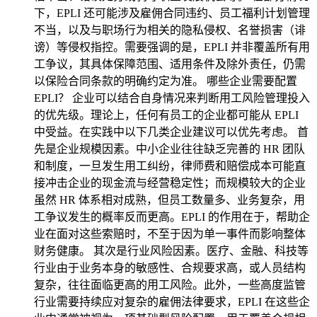
下，EPLI 还可能涉及雇佣合同违约、员工福利计划管理
不当，以及与职场行为相关的隐私侵权、名誉损害（诽
谤）等侵权指控。需要强调的是，EPLI 并非覆盖所有用
工争议，其具体保障范围、适用条件及除外责任，仍需
以保险合同条款的明确约定为准。 哪些企业需要配置
EPLI？ 企业可以结合自身情况来判断用工风险管理投入
的优先级。理论上，任何有员工的企业都可能从 EPLI
中受益。在实践中以下几类企业建议可以优先考虑。 首
先是企业规模因素。中小企业往往缺乏完善的 HR 团队
和制度，一旦发生用工纠纷，律师费和赔偿成本可能直
接冲击企业的现金流与经营稳定性；而规模较大的企业
虽然 HR 体系相对成熟，但员工数量多、业务复杂，用
工争议发生的概率反而更高。EPLI 的作用在于，帮助企
业在面对这些索赔时，不至于因为单一事件而影响整体
财务健康。 其次是行业风险因素。医疗、金融、科技等
行业由于业务本身的敏感性、合规要求高，或人员结构
复杂，往往面临更高的用工风险。此外，一些高度监管
行业需要持续应对复杂的雇佣法律要求，EPLI 在这些企