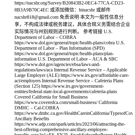
https://nacshr.org/Survey/B20843B2-0EC4-77CA-CD23-
8B3A9B70C4EC 或添加微信：hinacshr 或邮件
nacshr818@gmail.com 免责说明 本文为一般性信息分
享，不构成法律或税务建议，具体合规义务需结合企业
实际情况与州别规则进行判断。 参考链接 U.S.
Department of Labor – COBRA
https://www.dol.gov/general/topic/health-plans/cobra U.S.
Department of Labor – Plan Information (SPD)
https://www.dol.gov/general/topic/health-plans/plan-
information U.S. Department of Labor – ACA & SBC
https://www.dol.gov/agencies/ebsa/laws-and-
regulations/laws/aca Internal Revenue Service – Applicable
Large Employer (ALE) https://www.irs.gov/affordable-care-
act/employers Internal Revenue Service – Cafeteria Plans
(Section 125) https://www.irs.gov/government-
entities/federal-state-local-governments/cafeteria-plans
Covered California for Small Business
https://www.coveredca.com/small-business/ California
DMHC – Cal-COBRA
https://www.dmhc.ca.gov/HealthCareinCalifornia/TypesofC
Ancillary Benefits
https://www.adp.com/spark/articles/2023/06/attracting-the-
best-offering-comprehensive-ancillary-employee-
benefits.aspx?q1=ES_FY25_SparkSubscribePopup Health