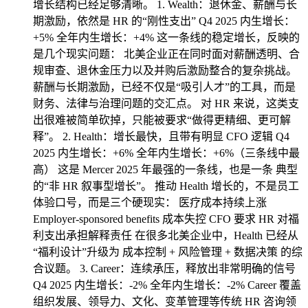
增长结构已经足够清晰。 1. Wealth：退休金、薪酬与长
期激励，依然是 HR 的“刚性支出” Q4 2025 内生增长：
+5% 全年内生增长：+4% 这一条线的稳定增长，反映的
是几个现实问题： 北美企业正在同时面对薪酬透明、合
规审查、退休金压力以及并购后激励整合的复杂挑战。
薪酬与长期激励，已经不仅是“吸引人才”的工具，而是
财务、法律与治理问题的交汇点。 对 HR 来说，这类支
出很难被简单砍掉，只能被要求“做得更精细、更可解
释”。 2. Health：增长最快，且带有明显 CFO 逻辑 Q4
2025 内生增长：+6% 全年内生增长：+6%（三条线中最
高） 这是 Mercer 2025 年最强的一条线，也是一条 典型
的“非 HR 叙事型增长”。 推动 Health 增长的，不是员工
体验口号，而是三个硬现实： 医疗成本持续上涨
Employer-sponsored benefits 成本失控 CFO 要求 HR 对福
利支出承担解释责任 在很多北美企业中，Health 已经从
“福利设计”升级为 成本控制 + 风险管理 + 数据决策 的综
合议题。 3. Career：连续承压，释放出非常明确的信号
Q4 2025 内生增长：-2% 全年内生增长：-2% Career 覆盖
组织发展、领导力、文化、变革管理等传统 HR 咨询领