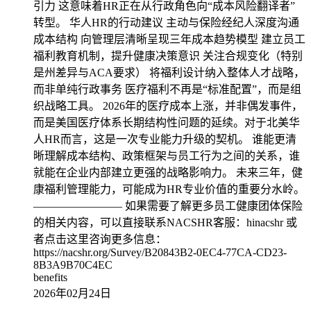
引力 这意味着HR正在从行政角色向“成本风险翻译者”
转型。 华人HR的行动建议 主动与保险经纪人深度沟通
成本结构 向管理层清晰呈现三年成本趋势模型 建立员工
福利教育机制，提升健康决策意识 关注合规变化（特别
是州差异与ACA要求） 将福利设计纳入整体人才战略，
而非单纯行政事务 医疗福利不再是“标准配置”，而是组
织战略工具。 2026年的医疗成本上涨，并非偶发事件，
而是美国医疗体系长期结构性问题的延续。对于北美华
人HR而言，这是一次专业能力升级的契机。 谁能更清
晰理解成本结构、政策框架与员工行为之间的关系，谁
就能在企业内部建立更强的战略影响力。 未来三年，健
康福利管理能力，可能成为HR专业价值的重要分水岭。
———————— 如果需要了解更多员工健康团体保险
的相关内容，可以直接联系NACSHR客服：hinacshr 或
者点击这里咨询更多信息：
https://nacshr.org/Survey/B20843B2-0EC4-77CA-CD23-
8B3A9B70C4EC
benefits
2026年02月24日