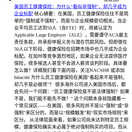
美国员工健康保险：为什么“看似非强制”，却几乎成为
企业标配
核心摘要：在美国，员工健康保险往往不是简
单的“强制或不强制”，而是与企业规模密切相关。当企
业平均员工达到50人（含FTE）时，将被认定为
Applicable Large Employer（ALE），需要遵守ACA雇主
责任条款，并承担申报义务与潜在罚款风险。但即使在
50人以下阶段，健康保险在招聘市场中也几乎成为企业
标配。在加州等竞争激烈地区，如果企业无法提供医疗
保险，很多候选人甚至不会进入薪资谈判阶段。具体要
怎么做？详细我们看下面内容，关注NACSHR 或添加
hinacshr 为什么员工健康保险在美国“看起来不是强制，
却几乎是必做项”？ 很多海外公司进入美国市场后，都
会先问一个问题：“员工健康保险是不是法律强制？如果
不是，我们能不能先不做？” 这个问题本身就隐藏着一
个常见误区——在美国，很多风险并不是以“强制”或“非
强制”来区分的，而是以“规模触发”和“现实市场规则”来
区分。 从法律层面来看，如果公司尚未达到特定员工规
模，健康保险确实未必属于绝对强制购买的项目。但从