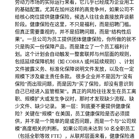
劳动力市场的实际运行来看，它几乎已经成为企业用工
的基础配置。尤其在加州这样的高竞争州，如果公司不
给核心岗位提供健康保险，候选人往往会直接放弃谈薪
阶段。健康保险在这里，不只是福利，而是招聘门槛。
但真正需要重视的，并不是招聘问题，而是“结构性后
果”。一旦公司为员工提供团体健康保险，你所做的就不
只是购买一份保障产品，而是建立了一个员工福利计
划。这个计划会自动触发一整套联邦与州层面的规则，
包括延续保障机制（如 COBRA 或州延续规则）、计划
文件披露义务、标准化保障说明文件发放，以及在一定
规模下涉及雇主责任条款。 很多企业并不是因为“没有
保险”而出现问题，而是因为“买了保险，却没有意识到
自己已经进入监管框架”。真正的风险往往发生在员工离
职、规模扩大或发生争议时，那时才发现缺少流程、缺
少文件、缺少记录。 第一层：到底要不要提供健康保
险？关键在“规模” 在美国，员工健康保险是否必须提
供，并不是一个简单的是或否问题，而是一个与“公司规
模”高度相关的判断。 如果公司尚未达到 50 名全职员工
（包括全职等效 FTE），从联邦层面来看，健康保险通