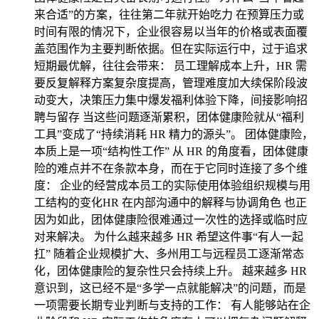
来合适”的方案，往往第二年就开始吃力 在预算压力或
时间有限的情况下，企业很容易以当年的价格或表面覆
盖范围作为主要判断依据。但在实际运行中，过于追求
短期最优解，往往会带来： 员工理解成本上升，HR 需
要反复解释方案复杂度提高，管理难度加大续保阶段波
动变大，决策压力集中爆发福利体验下降，间接影响招
聘与留存 当这些问题逐渐累积，团体健康险就从“福利
工具”变成了“持续消耗 HR 精力的源头”。 团体健康险，
本质上是一项“结构性工作” 从 HR 的角度看，团体健康
险的难点并不在条款本身，而在于它同时连接了多个维
度： 企业的经营成本员工的实际使用体验组织规模与用
工结构的变化HR 在内部沟通中的解释与协调角色 也正
因为如此，团体健康险很难通过一次性的选择或临时应
对来解决。 为什么越来越多 HR 希望这件事“有人一起
扛” 随着企业规模扩大、多州用工与远程员工逐渐常态
化，团体健康险的复杂性只会持续上升。 越来越多 HR
意识到，这已经不是“多学一点就能解决”的问题，而是
一项需要长期专业判断与支持的工作： 有人能够站在企