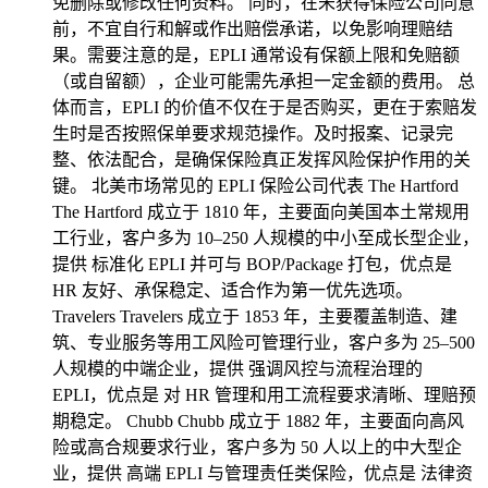
免删除或修改任何资料。 同时，在未获得保险公司同意
前，不宜自行和解或作出赔偿承诺，以免影响理赔结
果。需要注意的是，EPLI 通常设有保额上限和免赔额
（或自留额），企业可能需先承担一定金额的费用。 总
体而言，EPLI 的价值不仅在于是否购买，更在于索赔发
生时是否按照保单要求规范操作。及时报案、记录完
整、依法配合，是确保保险真正发挥风险保护作用的关
键。 北美市场常见的 EPLI 保险公司代表 The Hartford
The Hartford 成立于 1810 年，主要面向美国本土常规用
工行业，客户多为 10–250 人规模的中小至成长型企业，
提供 标准化 EPLI 并可与 BOP/Package 打包，优点是
HR 友好、承保稳定、适合作为第一优先选项。
Travelers Travelers 成立于 1853 年，主要覆盖制造、建
筑、专业服务等用工风险可管理行业，客户多为 25–500
人规模的中端企业，提供 强调风控与流程治理的
EPLI，优点是 对 HR 管理和用工流程要求清晰、理赔预
期稳定。 Chubb Chubb 成立于 1882 年，主要面向高风
险或高合规要求行业，客户多为 50 人以上的中大型企
业，提供 高端 EPLI 与管理责任类保险，优点是 法律资