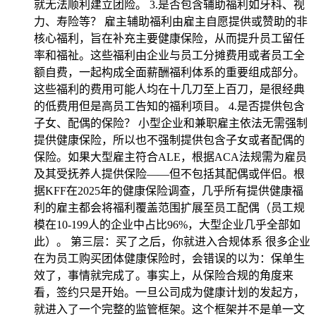
就无法顺利建立团险。 3.是否包含辅助福利如牙科、视
力、寿险等？ 雇主辅助福利由雇主自愿提供或赞助的非
核心福利，旨在补充主要健康保险，从而提升员工留任
率和福祉。这些福利由企业与员工分摊费用或者员工全
额自费，一起构成全面薪酬福利体系的重要组成部分。
这些福利的费用可能人均在十几刀至上百刀，是很经典
的低费用但是高员工告知的福利项目。 4.是否提供包含
子女、配偶的保险？ 小型企业和兼职雇主依法无需强制
提供健康保险，所以也不强制提供包含子女或者配偶的
保险。如果大型雇主符合ALE，根据ACA法规需为雇员
及其受抚养人提供保险——但不包括其配偶或伴侣。根
据KFF在2025年的健康保险调查，几乎所有提供健康福
利的雇主都会将福利覆盖范围扩展至员工配偶（员工规
模在10-199人的企业中占比96%，大型企业几乎全部如
此）。 第三层：买了之后，你就进入合规体系 很多企业
在为员工购买团体健康保险时，会错误的以为：保单生
效了，事情就完成了。事实上，从保险合规的角度来
看，签约只是开始。一旦公司成为健康计划的发起方，
就进入了一个完整的监管框架。这个框架并不是单一文