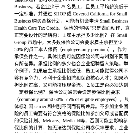
Business。若企业少于 25 名员工，且员工平均薪资低于
一定标准，并通过 SHOP 或 Covered California for Small
Business 购买合格计划，可能有机会申请 Small Business
Health Care Tax Credit。 保险的“购买”只是表面动作，真
正需要设计的是结构： 1.雇主承担多少比例？ 在 Small
Group 市场中，大多数保险公司会要求雇主承担至少
50% 的员工本人保费（employee-only premium），作为
承保条件之一。具体比例可能因保险公司与州别不同而
有所差异。承担比例的多少也会企业招聘留人策略。举
个例子，如果雇主承担比例过低，员工可能觉得公司不
够有竞争力，不利于企业招聘和保留核心人才；如果承
担比例过高，又可能挤压现金流。 2.员工是否必须达到
一定参保比例？ 保险公司通常会设定参保比例要求
（commonly around 60%–75% of eligible employees），具
体标准因 carrier 和州别不同而有所差异。不参加企业团
险的员工需要有符合资格的保险比如参加父母或者配偶
的保险计划、Meicare、Medicaid等，否则可能会影响参
保比例的计算，如无法达到保险公司参保率要求，企业