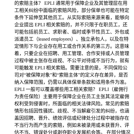
的索赔主体？ EPLI 通常用于保障企业及其管理层在用
工相关纠纷中面临的索赔风险，部分保单也可能在特定
条件下延伸至其他员工。从实际索赔来源来看，能够向
企业提出 EPLI 相关索赔的，并不只限于在职员工，还
可能包括前员工、求职者、临时或季节性员工、外包或
派遣员工（leased employees）、独立承包人，以及在特
定情形下与企业存在用工或合作关系的第三方。这意味
着，只要企业在招聘、用工管理、合作安排或人员管理
过程中被主张存在歧视、不公平对待或不当行为，就有
可能触发 EPLI 相关索赔。需要注意的是，不同保险公
司对“被保障对象”和“索赔主体”的定义存在差异，是否
纳入保障范围，仍需以具体保单条款和适用条件为准。
EPLI 一般可以覆盖哪些用工相关索赔？ EPLI（雇佣行
为责任保险）主要用于保障企业在员工主张其法定雇佣
权利受到侵害时，所面临的相关法律风险。常见的索赔
情形包括因性骚扰、歧视、不当解雇引发的纠纷，也涵
盖因招聘、晋升、绩效评估或纪律处分过程中被指存在
不当行为而产生的索赔，例如未被录用或未获晋升、评
估不当、错误处分或剥夺职业发展机会等。 在部分情况