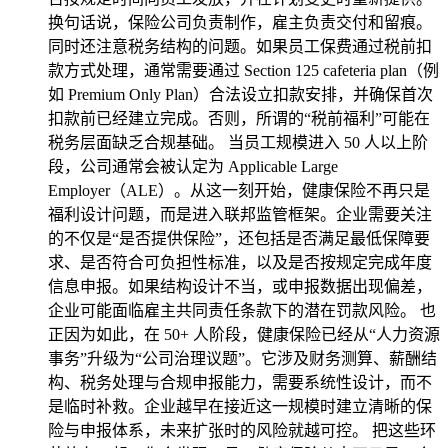
换句话说，保险公司负责制作，雇主负责交付和留痕。
同时还注意税务结构的问题。如果员工保费通过税前扣
款方式处理，通常需要通过 Section 125 cafeteria plan（例
如 Premium Only Plan）合法设立扣款安排，并确保首次
扣款前已经建立完成。否则，所谓的“税前福利”可能在
税务层面缺乏合规基础。 当员工规模进入 50 人以上阶
段，公司通常会被认定为 Applicable Large
Employer（ALE）。从这一刻开始，健康保险不再只是
福利设计问题，而是进入联邦监管框架。企业需要关注
的不仅是“是否提供保险”，还包括是否满足最低保障要
求、是否符合可负担性标准，以及是否按规定完成年度
信息申报。如果结构设计不当，或申报数据出现偏差，
企业可能面临雇主共同责任条款下的潜在罚款风险。 也
正因为如此，在 50+ 人阶段，健康保险已经从“人力资源
事务”升级为“公司治理议题”。它涉及财务测算、薪酬结
构、税务处理与合规申报能力，需要系统性设计，而不
是临时补救。企业越早在接近这一规模时建立清晰的保
险与申报体系，未来扩张时的风险就越可控。 把这些环