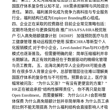
留。 第三，文化沟通难度增加部分亚洲背景管理层对美
国医疗体系复杂性认知不足，HR需承担解释与风险提示
责任。 第四，福利差异化成为竞争力高科技与专业服务
行业，福利结构已成为Employer Branding核心组成。
四、企业正在采取的控费路径 目前企业常见策略包括：
定期市场竞价与更换保险商 推广HSA/FSA/HRA税优账
户 引入高免赔额健康计划（HDHP） 加强预防医疗与员
工健康管理 推动远程医疗使用 探索ICHRA等新型个人
化报销模式 对于中小企业，Level-funded Plan与PEO合作
模式也逐渐普及。 但需要明确的是：简单压缩福利并非
长期解法。真正有效的路径在于数据驱动的精细化管理
与员工教育。 五、出海北美的华人企业的HR可能会遇
到 在很多华人背景企业中，总部管理层往往难以理解美
国医疗体系的复杂性与不可控性。预算会议上，医疗涨
幅常被问及： “为什么又涨？”“有没有更便宜的方案？”
HR正在被迫承担“结构性解释责任”。 你不再只是处理
Open Enrollment，而需要解释： 为什么GLP-1会影响整
体保费 为什么高免赔额计划并非简单降本 为什么员工承
担比例不能无限提高 为什么福利结构会直接影响人才吸