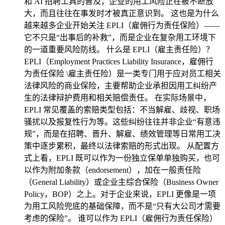
和 AI 招聘工具的普及，企业的用工风险正在被不断放
大，而且往往在事发时才被真正意识到。 这也是为什么
越来越多企业开始关注 EPLI（雇佣行为责任保险）——
它不只是“出事后的补救”，而是企业在复杂用工环境下
的一道重要风险防线。 什么是 EPLI（雇主责任险）？
EPLI（Employment Practices Liability Insurance，雇佣行
为责任保险 \雇主责任险）是一类专门用于应对员工相关
法律风险的商业保险，主要帮助企业承担因用工纠纷产
生的法律辩护费用和相关赔偿责任。 在实际场景中，
EPLI 常见覆盖的索赔类型包括：不当解雇、歧视、职场
骚扰以及报复性行为等。这些纠纷往往并非企业“有意违
规”，而是在招聘、晋升、解雇、绩效管理等日常用工决
策中逐步累积，最终以法律索赔的形式出现。 从配置方
式上看，EPLI 既可以作为一份独立保单单独购买，也可
以作为附加条款（endorsement），加在一般责任险
（General Liability）或企业主综合保险（Business Owner
Policy，BOP）之上。对于企业来说，EPLI 更像是一项
为用工风险兜底的基础保障，而不是“只有大公司才需要
考虑的保险”。 谁可以作为 EPLI（雇佣行为责任保险）