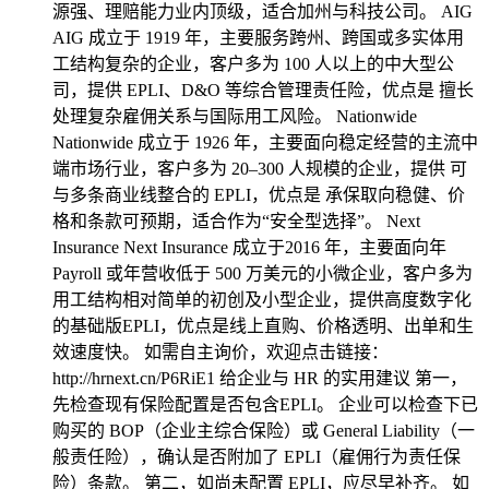
源强、理赔能力业内顶级，适合加州与科技公司。 AIG
AIG 成立于 1919 年，主要服务跨州、跨国或多实体用
工结构复杂的企业，客户多为 100 人以上的中大型公
司，提供 EPLI、D&O 等综合管理责任险，优点是 擅长
处理复杂雇佣关系与国际用工风险。 Nationwide
Nationwide 成立于 1926 年，主要面向稳定经营的主流中
端市场行业，客户多为 20–300 人规模的企业，提供 可
与多条商业线整合的 EPLI，优点是 承保取向稳健、价
格和条款可预期，适合作为“安全型选择”。 Next
Insurance Next Insurance 成立于2016 年，主要面向年
Payroll 或年营收低于 500 万美元的小微企业，客户多为
用工结构相对简单的初创及小型企业，提供高度数字化
的基础版EPLI，优点是线上直购、价格透明、出单和生
效速度快。 如需自主询价，欢迎点击链接：
http://hrnext.cn/P6RiE1 给企业与 HR 的实用建议 第一，
先检查现有保险配置是否包含EPLI。 企业可以检查下已
购买的 BOP（企业主综合保险）或 General Liability（一
般责任险），确认是否附加了 EPLI（雇佣行为责任保
险）条款。 第二，如尚未配置 EPLI，应尽早补齐。 如