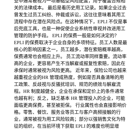
业中通常被视为一项基础型风险配置，用于覆盖合规相
关的法律成本。 最后是看历史用工记录。如果企业过去
曾发生过员工纠纷、仲裁或诉讼，这往往意味着其用工
流程中存在潜在风险点。在这种情况下，EPLI 不仅是事
后兜底工具，也是一种促使企业系统性审视并改进用工
管理的防护手段。 EPLI 的保费一般是如何决定的？
EPLI 的保费取决于企业自身的多项特征。员工人数是最
核心的影响因素之一，员工越多，潜在索赔概率越高，
保费通常也会相应上升。 员工流动率同样重要。流动率
高的企业，更容易产生不当解雇或报复性索赔，因此在
承保时通常被视为风险更高。 近年来，保险公司也越来
越重视企业的HR 管理成熟度，例如是否具备清晰的用
工政策、反歧视与反骚扰培训、规范的绩效与解雇流
程。HR 制度越健全，企业在承保和定价上的条件通常
也越有利；反之，缺乏基本 HR 管理投入的企业，可能
面临更高保费，甚至被拒保。 行业属性也会直接影响价
格。零售、餐饮、服务业等员工与客户高频接触的行
业，通常被视为用工风险较高；部分以强销售文化为特
征的组织，在当前环境下获取 EPLI 的难度也明显增