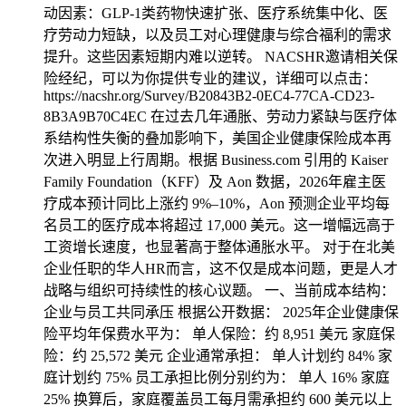
动因素：GLP-1类药物快速扩张、医疗系统集中化、医
疗劳动力短缺，以及员工对心理健康与综合福利的需求
提升。这些因素短期内难以逆转。 NACSHR邀请相关保
险经纪，可以为你提供专业的建议，详细可以点击：
https://nacshr.org/Survey/B20843B2-0EC4-77CA-CD23-
8B3A9B70C4EC 在过去几年通胀、劳动力紧缺与医疗体
系结构性失衡的叠加影响下，美国企业健康保险成本再
次进入明显上行周期。根据 Business.com 引用的 Kaiser
Family Foundation（KFF）及 Aon 数据，2026年雇主医
疗成本预计同比上涨约 9%–10%，Aon 预测企业平均每
名员工的医疗成本将超过 17,000 美元。这一增幅远高于
工资增长速度，也显著高于整体通胀水平。 对于在北美
企业任职的华人HR而言，这不仅是成本问题，更是人才
战略与组织可持续性的核心议题。 一、当前成本结构：
企业与员工共同承压 根据公开数据： 2025年企业健康保
险平均年保费水平为： 单人保险：约 8,951 美元 家庭保
险：约 25,572 美元 企业通常承担： 单人计划约 84% 家
庭计划约 75% 员工承担比例分别约为： 单人 16% 家庭
25% 换算后，家庭覆盖员工每月需承担约 600 美元以上