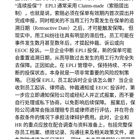
“连续投保”？ EPLI 通常采用 Claims-made（索赔提出
制），也就是说，索赔必须在保单有效期内首次提出并
完成申报，同时相关的不当用工行为需发生在保单的追
溯日期（Retroactive Date）之后，才可能触发保障。 但
现实中，用工纠纷往往具有明显的滞后性。员工可能在
事件发生数月甚至数年后，才提起仲裁、诉讼或向
EEOC 投诉。一旦企业中断 EPLI 投保，新的保单可能
会重置追溯日期，从而导致过去发生的用工行为完全失
去保障。正因如此，在 EPLI 管理中，保持持续、不中
断的投保状态，本身就是一项非常重要的风险控制策
略。 已投保 EPLI，员工起诉时企业该怎么做？ 当企业
收到员工起诉、律师函、仲裁通知或 EEOC 投诉时，第
一步应立即通知保险公司或经纪人并正式报案，而不要
自行处理或私下协商，以免影响后续保障。 报案后，保
险公司通常会指派理赔专员或律师进行评估，并在符合
条款条件的情况下承担法律辩护费用。此时，企业和
HR 的重点应放在配合调查与资料准备上，包括完整保
存员工档案、绩效记录、沟通往来及相关政策文件，避