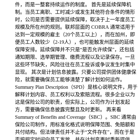
件，而是一整套持续运作的制度。 首先是延续保障机
制。当员工离职、工时减少或发生其他符合条件的情形
时，公司是否需要提供延续保障，取决于上一年度员工
规模及所在州的规则。联邦层面的 COBRA 通常适用于
达到一定规模的雇主（20个员工以上），而在加州，即
便员工人数较少（2-19人），也可能触发州层面的延续
保障安排。延续保障并不只是“是否允许续保”，还包括
通知期限、选举期管理、缴费流程以及记录保存。一旦
这些环节缺失，风险往往在员工投诉或争议发生时集中
显现。 其次是计划信息披露。只要公司提供团体健康保
险，就需要确保员工能够清楚了解计划如何运作。
Summary Plan Description（SPD）是核心说明文件，用于
解释计划内容、员工权利以及索赔流程。很多企业以为
这是保险公司的职责，但实际上，公司作为计划发起
方，需要确保信息披露完整且及时更新。 再来看
Summary of Benefits and Coverage（SBC）。SBC 通常由
保险公司制作，用标准化格式说明保障范围、免赔额和
共付结构。但法律责任并不止于“文件存在”，而在于是
否按规定时间向员工发放，并在计划变更时重新提供。